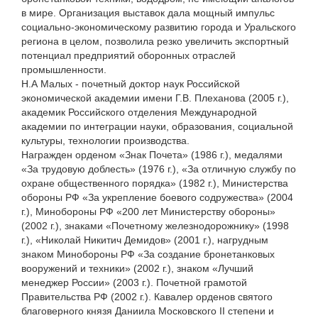
в мире. Организация выставок дала мощный импульс
социально-экономическому развитию города и Уральского
региона в целом, позволила резко увеличить экспортный
потенциал предприятий оборонных отраслей
промышленности.
Н.А Малых - почетный доктор наук Российской
экономической академии имени Г.В. Плеханова (2005 г.),
академик Российского отделения Международной
академии по интеграции науки, образования, социальной
культуры, технологии производства.
Награжден орденом «Знак Почета» (1986 г.), медалями
«За трудовую доблесть» (1976 г.), «За отличную службу по
охране общественного порядка» (1982 г.), Министерства
обороны РФ «За укрепление боевого содружества» (2004
г.), Минобороны РФ «200 лет Министерству обороны»
(2002 г.), знаками «Почетному железнодорожнику» (1998
г.), «Николай Никитич Демидов» (2001 г.), нагрудным
знаком Минобороны РФ «За создание бронетанковых
вооружений и техники» (2002 г.), знаком «Лучший
менеджер России» (2003 г.). Почетной грамотой
Правительства РФ (2002 г.). Кавалер орденов святого
благоверного князя Даниила Московского II степени и