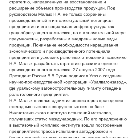
стратегию, направленную на восстановление и
расширение объемов производства продукции. Под
руководством Малых Н.А. не только сохранены
производственный и интеллектуальный потенциал
предприятия и его социальная инфраструктура как
градообразующего комплекса, но и в значительной мере
преумножены, разработаны и внедрены новые виды
продукции. Понимание необходимости наращивания
экономического и производственного потенциала
предприятия в условиях рыночных отношений позволило
Н.А. Малых разработать стратегию развития единого
производственного комплекса. 27 августа 2007 года
Президент России В.В.Путин подписал Указ о создании
научно-производственной корпорации «Уралвагонзавод»,
где уральскому вагоностроительному гиганту отведена
роль головного предприятия.
Н.А. Малых являлся одним из инициаторов проведения
ежегодных выставок вооруженных сил на базе
Нижнетагильского института испытаний металлов,
получивших статус международных. По его предложению
в выставочный комплекс института вошли построенные
предприятием: трасса испытаний автодорожной и
бронетанковой техники, вододром, не имеющий аналогов