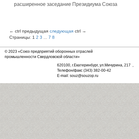
расширенное заседание Президиума Союза
←
ctrl
предыдущая
следующая
ctrl
→
Страницы:
1
2
3
...
7
8
© 2023 «Союз предприятий оборонных отраслей
промышленности Свердловской области»
620100, г.Екатеринбург, ул.Мичурина, 217 ,
Телефон/факс (343) 382-00-42
E-mail: souz@souzop.ru