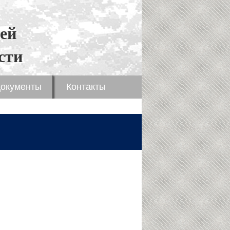
ей
сти
окументы
Контакты