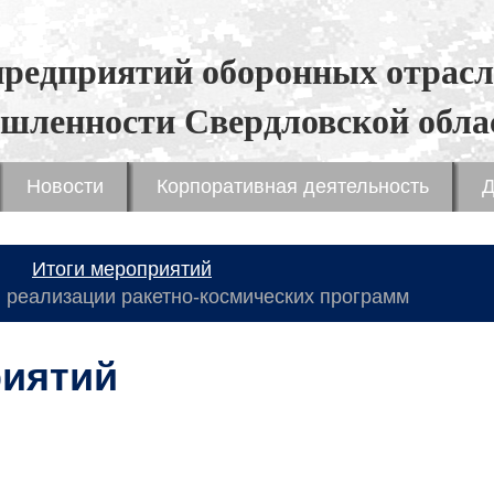
предприятий оборонных отрасл
шленности Свердловской обла
Новости
Корпоративная деятельность
Д
Итоги мероприятий
 реализации ракетно-космических программ
риятий