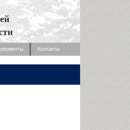
ей
сти
окументы
Контакты