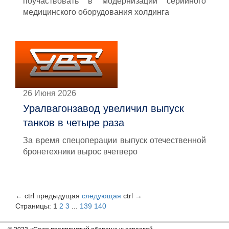
поучаствовать в модернизации серийного
медицинского оборудования холдинга
26 Июня 2026
Уралвагонзавод увеличил выпуск
танков в четыре раза
За время спецоперации выпуск отечественной
бронетехники вырос вчетверо
←
ctrl
предыдущая
следующая
ctrl
→
Страницы:
1
2
3
...
139
140