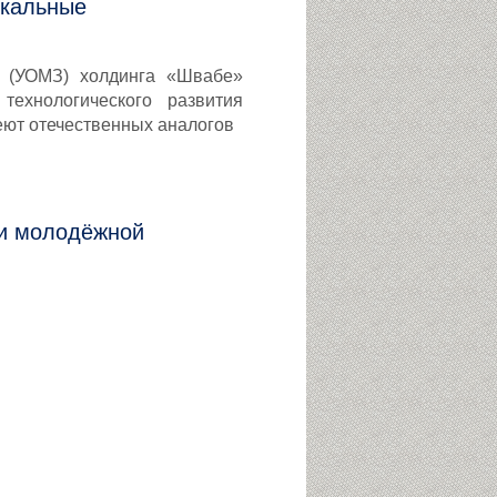
икальные
а (УОМЗ) холдинга «Швабе»
ехнологического развития
еют отечественных аналогов
ии молодёжной