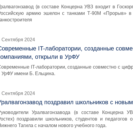
Уралвагонзавод (в составе Концерна УВЗ входит в Госкор
Российскую армию эшелон с танками Т-90М «Прорыв» в 
танкостроителя
3 Сентября 2024
Современные IT-лаборатории, созданные совм
компаниями, открыли в УрФУ
Современные IT-лаборатории, созданные совместно с циф
в УрФУ имени Б. Ельцина.
3 Сентября 2024
Уралвагонзавод поздравил школьников с новым
Руководители Уралвагонзавода (в составе Концерна У
Ростех) поздравили школьников, студентов и педагогов 
ижнего Тагила с началом нового учебного года.