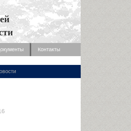
ей
сти
окументы
Контакты
овости
16