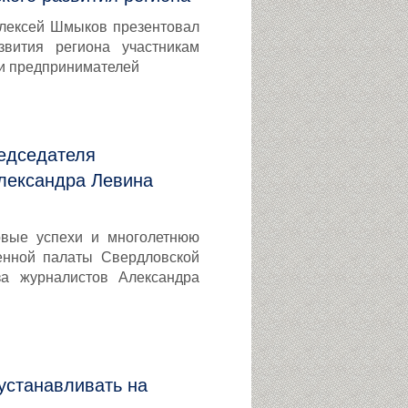
Алексей Шмыков презентовал
звития региона участникам
и предпринимателей
едседателя
лександра Левина
овые успехи и многолетнюю
енной палаты Свердловской
за журналистов Александра
устанавливать на