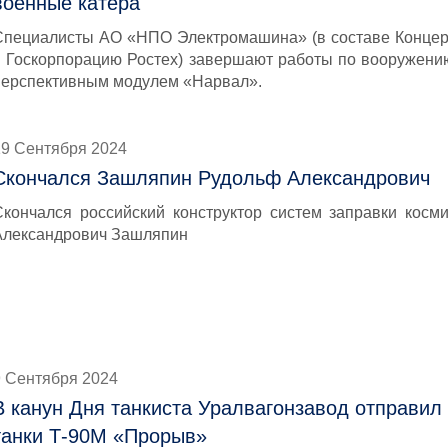
военные катера
Специалисты АО «НПО Электромашина» (в составе Концер
в Госкорпорацию Ростех) завершают работы по вооружению
перспективным модулем «Нарвал».
19 Сентября 2024
Скончался Зашляпин Рудольф Александрович
Скончался российский конструктор систем заправки косм
Александрович Зашляпин
9 Сентября 2024
В канун Дня танкиста Уралвагонзавод отправи
танки Т-90М «Прорыв»