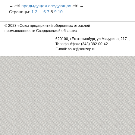
←
ctrl
предыдущая
следующая
ctrl
→
Страницы:
1
2
...
6
7
8
9
10
© 2023 «Союз предприятий оборонных отраслей
промышленности Свердловской области»
620100, г.Екатеринбург, ул.Мичурина, 217 ,
Телефон/факс (343) 382-00-42
E-mail: souz@souzop.ru