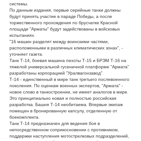
системы.
По данным издания, первые серийные танки должны
будут принять участие в параде Победы, а после
торжественного прохождения по брусчатке Красной
площади "Арматы" будут задействованы в войсковых
испытаниях.
"16 машин разделят между воинскими частями,
расположенными в различных климатических зонах", -
уточняет газета.
Танк Т-14, боевая машина пехоты Т-15 и БРЭМ Т-16 на
тяжелой универсальной гусеничной платформе "Армата"
разработаны корпорацией "Уралвагонзавод".
Т-14 - единственный в мире танк третьего послевоенного
поколения. По оценкам военных экспертов, "Армата" -
новое слово в танкостроении, не имеет аналогов в мире.
Это принципиально новая и полностью российская
разработка. Башня Т-14 необитаема. Впервые экипаж
помещен в бронированную капсулу, отделенную от
боекомплекта.
Танк Т-14 предназначен для ведения боя в
непосредственном соприкосновении с противником,
поддержки наступления мотострелковых подразделений,