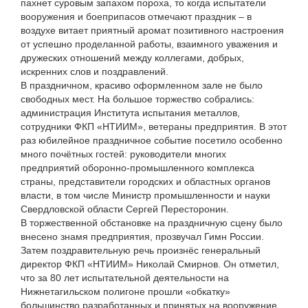
пахнет суровым запахом пороха, то когда испытатели
вооружения и боеприпасов отмечают праздник – в
воздухе витает приятный аромат позитивного настроения
от успешно проделанной работы, взаимного уважения и
дружеских отношений между коллегами, добрых,
искренних слов и поздравлений.
В праздничном, красиво оформленном зале не было
свободных мест. На большое торжество собрались:
администрация Института испытания металлов,
сотрудники ФКП «НТИИМ», ветераны предприятия. В этот
раз юбилейное праздничное событие посетило особенно
много почётных гостей: руководители многих
предприятий оборонно-промышленного комплекса
страны, представители городских и областных органов
власти, в том числе Министр промышленности и науки
Свердловской области Сергей Пересторонин.
В торжественной обстановке на праздничную сцену было
внесено знамя предприятия, прозвучал Гимн России.
Затем поздравительную речь произнёс генеральный
директор ФКП «НТИИМ» Николай Смирнов. Он отметил,
что за 80 лет испытательной деятельности на
Нижнетагильском полигоне прошли «обкатку»
большинство разработанных и принятых на вооружение