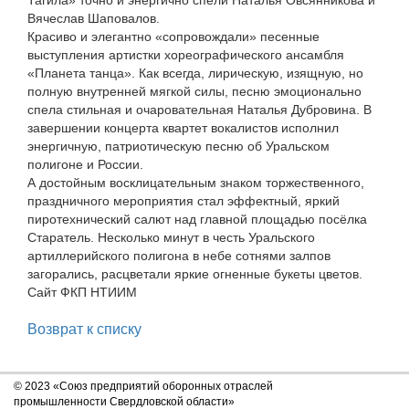
Тагила» точно и энергично спели Наталья Овсянникова и
Вячеслав Шаповалов.
Красиво и элегантно «сопровождали» песенные
выступления артистки хореографического ансамбля
«Планета танца». Как всегда, лирическую, изящную, но
полную внутренней мягкой силы, песню эмоционально
спела стильная и очаровательная Наталья Дубровина. В
завершении концерта квартет вокалистов исполнил
энергичную, патриотическую песню об Уральском
полигоне и России.
А достойным восклицательным знаком торжественного,
праздничного мероприятия стал эффектный, яркий
пиротехнический салют над главной площадью посёлка
Старатель. Несколько минут в честь Уральского
артиллерийского полигона в небе сотнями залпов
загорались, расцветали яркие огненные букеты цветов.
Сайт ФКП НТИИМ
Возврат к списку
© 2023 «Союз предприятий оборонных отраслей
промышленности Свердловской области»