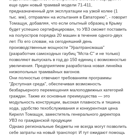
еще один новый трамвай модели 71-411,
предназначенный для эксплуатации на узкой колее (1
тыс. мм), отправлен на испытания в Евпаторию", - говорит
Томащук, добавляя, что если опытный образец в Крыму
будет успешно сертифицирован, то УВЗ сможет поставить
на полуостров порядка 20 машин в течение одного-двух
лет. По его словам, на сегодняшний день
производственные мощности "Уралтрансмаша"
(разработчик самоходных гаубиц "Мста-С" и не только)
позволяют выпускать в год до 150 единиц с возможностью
увеличения. Предприятием разработана новая линейка
низкопольных трамвайных вагонов.
Они полностью отвечают требованиям программы
"Доступная среда", обеспечивая возможность
безбарьерного перемещения малоподвижных категорий
граждан. Также их основные преимущества — это
модульность конструкции, высокая плавность и тишина
хода, удобство техобслуживания и конкурентная цена
Кирилл Томащук, заместитель генерального директора
УВЗ по гражданской продукции
Однако региональные бюджеты не всегда могут позволить
себе затраты на новый транспорт. И тут ожидают помощь