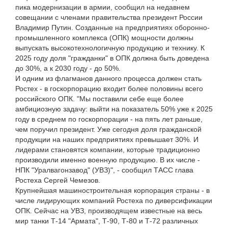
пика модернизации в армии, сообщил на недавнем
совещании с членами правительства президент России
Владимир Путин. Созданные на предприятиях оборонно-
промышленного комплекса (ОПК) мощности должны
выпускать высокотехнологичную продукцию и технику. К
2025 году доля "гражданки" в ОПК должна быть доведена
до 30%, а к 2030 году - до 50%.
И одним из флагманов данного процесса должен стать
Ростех - в госкорпорацию входит более половины всего
российского ОПК. "Мы поставили себе еще более
амбициозную задачу: выйти на показатель 50% уже к 2025
году в среднем по госкорпорации - на пять лет раньше,
чем поручил президент. Уже сегодня доля гражданской
продукции на наших предприятиях превышает 30%. И
лидерами становятся компании, которые традиционно
производили именно военную продукцию. В их числе -
НПК "Уралвагонзавод" (УВЗ)", - сообщил ТАСС глава
Ростеха Сергей Чемезов.
Крупнейшая машиностроительная корпорация страны - в
числе лидирующих компаний Ростеха по диверсификации
ОПК. Сейчас на УВЗ, производящем известные на весь
мир танки Т-14 "Армата", Т-90, Т-80 и Т-72 различных