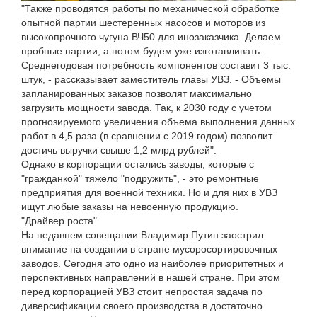
"Также проводятся работы по механической обработке
опытной партии шестеренных насосов и моторов из
высокопрочного чугуна ВЧ50 для инозаказчика. Делаем
пробные партии, а потом будем уже изготавливать.
Среднегодовая потребность компонентов составит 3 тыс.
штук, - рассказывает заместитель главы УВЗ. - Объемы
запланированных заказов позволят максимально
загрузить мощности завода. Так, к 2030 году с учетом
прогнозируемого увеличения объема выполнения данных
работ в 4,5 раза (в сравнении с 2019 годом) позволит
достичь выручки свыше 1,2 млрд рублей".
Однако в корпорации остались заводы, которые с
"гражданкой" тяжело "подружить", - это ремонтные
предприятия для военной техники. Но и для них в УВЗ
ищут любые заказы на невоенную продукцию.
"Драйвер роста"
На недавнем совещании Владимир Путин заострил
внимание на создании в стране мусоросортировочных
заводов. Сегодня это одно из наиболее приоритетных и
перспективных направлений в нашей стране. При этом
перед корпорацией УВЗ стоит непростая задача по
диверсификации своего производства в достаточно