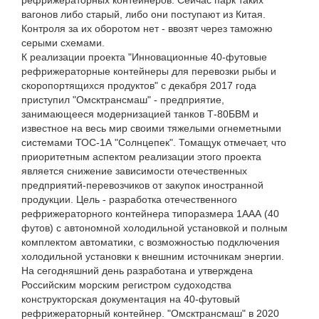
рефрижераторных контейнеров. Сейчас парк таких
вагонов либо старый, либо они поступают из Китая.
Контроля за их оборотом нет - ввозят через таможню
серыми схемами.
К реализации проекта "Инновационные 40-футовые
рефрижераторные контейнеры для перевозки рыбы и
скоропортящихся продуктов" с декабря 2017 года
приступил "Омсктрансмаш" - предприятие,
занимающееся модернизацией танков Т-80БВМ и
известное на весь мир своими тяжелыми огнеметными
системами ТОС-1А "Солнцепек". Томащук отмечает, что
приоритетным аспектом реализации этого проекта
является снижение зависимости отечественных
предприятий-перевозчиков от закупок иностранной
продукции. Цель - разработка отечественного
рефрижераторного контейнера типоразмера 1ААА (40
футов) с автономной холодильной установкой и полным
комплектом автоматики, с возможностью подключения
холодильной установки к внешним источникам энергии.
На сегодняшний день разработана и утверждена
Российским морским регистром судоходства
конструкторская документация на 40-футовый
рефрижераторный контейнер. "Омсктрансмаш" в 2020