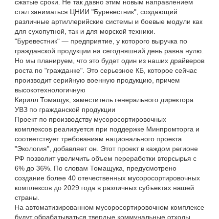
сжатые сроки. Не так давно этим новым направлением
стал заниматься ЦНИИ "Буревестник", создающий
различные артиллерийские системы и боевые модули как
для сухопутной, так и для морской техники.
"Буревестник" — предприятие, у которого выручка по
гражданской продукции на сегодняшний день равна нулю.
Но мы планируем, что это будет один из наших драйверов
роста по "гражданке". Это серьезное КБ, которое сейчас
производит серийную военную продукцию, причем
высокотехнологичную
Кирилл Томащук, заместитель генерального директора
УВЗ по гражданской продукции
Проект по производству мусоросортировочных
комплексов реализуется при поддержке Минпромторга и
соответствует требованиям национального проекта
"Экология", добавляет он. Этот проект в каждом регионе
РФ позволит увеличить объем переработки вторсырья с
6% до 36%. По словам Томащука, предусмотрено
создание более 40 отечественных мусоросортировочных
комплексов до 2029 года в различных субъектах нашей
страны.
На автоматизированном мусоросортировочном комплексе
будут обрабатываться твердые коммунальные отходы.