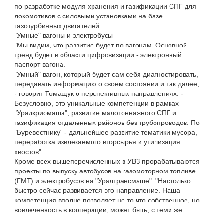
по разработке модуля хранения и газификации СПГ для
локомотивов с силовыми установками на базе
газотурбинных двигателей.
"Умные" вагоны и электробусы
"Мы видим, что развитие будет по вагонам. Основной
тренд будет в области цифровизации - электронный
паспорт вагона.
"Умный" вагон, который будет сам себя диагностировать,
передавать информацию о своем состоянии и так далее,
- говорит Томащук о перспективных направлениях. -
Безусловно, это уникальные компетенции в рамках
"Уралкриомаша", развитие малотоннажного СПГ и
газификация отдаленных районов без трубопроводов. По
"Буревестнику" - дальнейшее развитие тематики мусора,
переработка извлекаемого вторсырья и утилизация
хвостов".
Кроме всех вышеперечисленных в УВЗ прорабатываются
проекты по выпуску автобусов на газомоторном топливе
(ГМТ) и электробусов на "Уралтрансмаше". "Настолько
быстро сейчас развивается это направление. Наша
компетенция вполне позволяет не то что собственное, но
вовлеченность в кооперации, может быть, с теми же