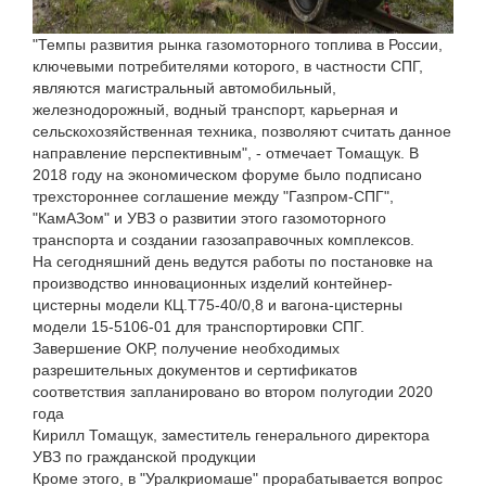
"Темпы развития рынка газомоторного топлива в России,
ключевыми потребителями которого, в частности СПГ,
являются магистральный автомобильный,
железнодорожный, водный транспорт, карьерная и
сельскохозяйственная техника, позволяют считать данное
направление перспективным", - отмечает Томащук. В
2018 году на экономическом форуме было подписано
трехстороннее соглашение между "Газпром-СПГ",
"КамАЗом" и УВЗ о развитии этого газомоторного
транспорта и создании газозаправочных комплексов.
На сегодняшний день ведутся работы по постановке на
производство инновационных изделий контейнер-
цистерны модели КЦ.Т75-40/0,8 и вагона-цистерны
модели 15-5106-01 для транспортировки СПГ.
Завершение ОКР, получение необходимых
разрешительных документов и сертификатов
соответствия запланировано во втором полугодии 2020
года
Кирилл Томащук, заместитель генерального директора
УВЗ по гражданской продукции
Кроме этого, в "Уралкриомаше" прорабатывается вопрос