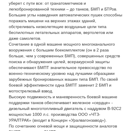
уберет с пути все: от гранатометчиков и
легкобронированной техники – до танков, БМП и БТРов.
Большие углы наведения автоматических пушек способны
поражать мишени на верхних этажах зданий,
обстреливать низколетящие воздушные цели типа
беспилотных летательных аппаратов, вертолетов или
даже самолетов.
Сочетание в одной машине мощного многоканального
вооружения с большим боекомплектом (он в 2 раза
больше, чем у современных БМП), совершенных средств
поиска и обнаружения целей, всеракурсной защиты
обеспечивают БМПТ значительное превосходство по
военно-техническому уровню над лучшими образцами
зарубежных бронированных машин типа БМП. По своей
боевой эффективности одна БМПТ заменит 2 БМП и
мотострелковый взвод.
Высокую подвижность и маневренность боевой машине
поддержки танков обеспечивает железное «сердце» -
дизельный многотопливный двигатель с наддувом В-92С2
мощностью 1000 л.с. производства ООО «ЧТЗ-
УРАЛТРАК» (входит в Концерн «Уралвагонзавод»).
По сочетанию огневой мощи и защищенности аналогов