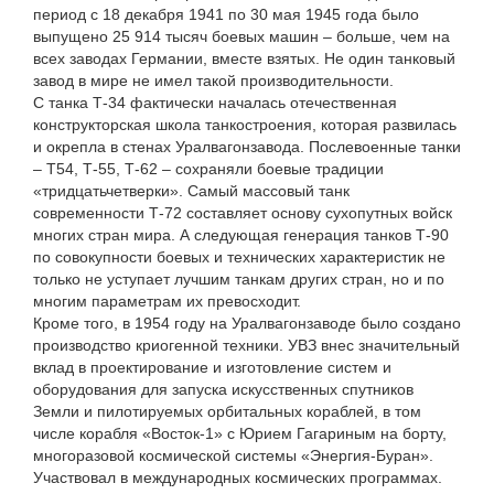
период с 18 декабря 1941 по 30 мая 1945 года было
выпущено 25 914 тысяч боевых машин – больше, чем на
всех заводах Германии, вместе взятых. Не один танковый
завод в мире не имел такой производительности.
С танка Т-34 фактически началась отечественная
конструкторская школа танкостроения, которая развилась
и окрепла в стенах Уралвагонзавода. Послевоенные танки
– Т54, Т-55, Т-62 – сохраняли боевые традиции
«тридцатьчетверки». Самый массовый танк
современности Т-72 составляет основу сухопутных войск
многих стран мира. А следующая генерация танков Т-90
по совокупности боевых и технических характеристик не
только не уступает лучшим танкам других стран, но и по
многим параметрам их превосходит.
Кроме того, в 1954 году на Уралвагонзаводе было создано
производство криогенной техники. УВЗ внес значительный
вклад в проектирование и изготовление систем и
оборудования для запуска искусственных спутников
Земли и пилотируемых орбитальных кораблей, в том
числе корабля «Восток-1» с Юрием Гагариным на борту,
многоразовой космической системы «Энергия-Буран».
Участвовал в международных космических программах.