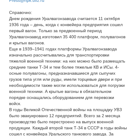
Press@npk.uvz.ru
Справочно:
Днем рождения Уралвагонзавода считается 11 октября
1936 года – день, когда с конвейера предприятия сошел
первый вагон. Только за предвоенный период
Уралвагонзавод изготовил 35 400 платформ, полувагонов
и крытых вагонов.
Еще в 1939–1941 годах платформы Уралвагонзавода
изначально рассчитывались для транспортировки
тяжелой военной техники: на них можно было размещать
средние танки Т-34 и тем более тяжелые КВ и ИСы. 4-
осные полувагоны, предназначавшиеся для сыпучих
грузов типа угля или руды, имели торцевые двери и при
необходимости также могли использоваться для погрузки
военной техники. А крытые вагоны в обязательном
порядке оснащались оборудованием для перевозки
войск.
В годы Великой Отечественной войны на площадку УВЗ
было эвакуировано 12 предприятий. Всего за 2 месяца
производство было перестроено на выпуск военной
продукции. Каждый второй танк Т-34 в СССР в годы войны
сошел с конвейера Уральского танкового завода. За