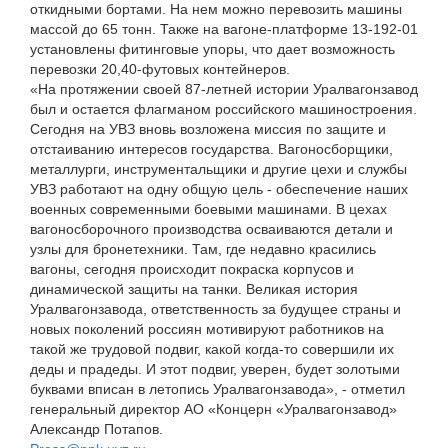
откидными бортами. На нем можно перевозить машины
массой до 65 тонн. Также на вагоне-платформе 13-192-01
установлены фитинговые упоры, что дает возможность
перевозки 20,40-футовых контейнеров.
«На протяжении своей 87-летней истории Уралвагонзавод
был и остается флагманом российского машиностроения.
Сегодня на УВЗ вновь возложена миссия по защите и
отстаиванию интересов государства. Вагоносборщики,
металлурги, инструментальщики и другие цехи и службы
УВЗ работают на одну общую цель - обеспечение наших
военных современными боевыми машинами. В цехах
вагоносборочного производства осваиваются детали и
узлы для бронетехники. Там, где недавно красились
вагоны, сегодня происходит покраска корпусов и
динамической защиты на танки. Великая история
Уралвагонзавода, ответственность за будущее страны и
новых поколений россиян мотивируют работников на
такой же трудовой подвиг, какой когда-то совершили их
деды и прадеды. И этот подвиг, уверен, будет золотыми
буквами вписан в летопись Уралвагонзавода», - отметил
генеральный директор АО «Концерн «Уралвагонзавод»
Александр Потапов.