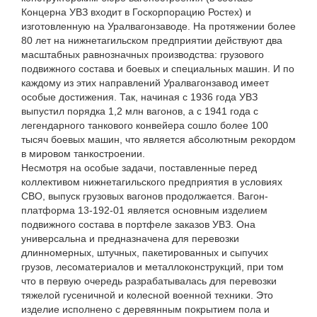
Концерна УВЗ входит в Госкорпорацию Ростех) и
изготовленную на Уралвагонзаводе. На протяжении более
80 лет на нижнетагильском предприятии действуют два
масштабных равнозначных производства: грузового
подвижного состава и боевых и специальных машин. И по
каждому из этих направлений Уралвагонзавод имеет
особые достижения. Так, начиная с 1936 года УВЗ
выпустил порядка 1,2 млн вагонов, а с 1941 года с
легендарного танкового конвейера сошло более 100
тысяч боевых машин, что является абсолютным рекордом
в мировом танкостроении.
Несмотря на особые задачи, поставленные перед
коллективом нижнетагильского предприятия в условиях
СВО, выпуск грузовых вагонов продолжается. Вагон-
платформа 13-192-01 является основным изделием
подвижного состава в портфеле заказов УВЗ. Она
универсальна и предназначена для перевозки
длинномерных, штучных, пакетированных и сыпучих
грузов, лесоматериалов и металлоконструкций, при том
что в первую очередь разрабатывалась для перевозки
тяжелой гусеничной и колесной военной техники. Это
изделие исполнено с деревянным покрытием пола и