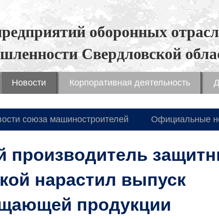
предприятий оборонных отрасл
шленности Свердловской обла
Новости
Корпоративная деятельность
Д
вости союза машиностроителей
Официальные н
й производитель защит
кой нарастил выпуск
щающей продукции