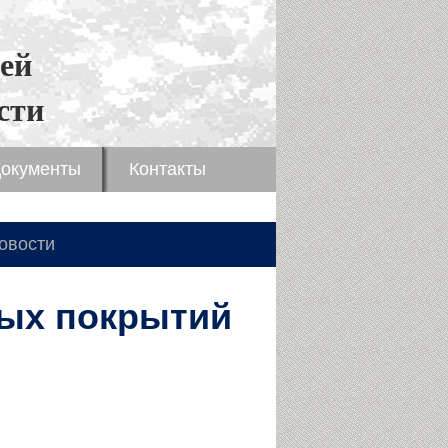
ей
сти
окументы
Контакты
овости
ных покрытий