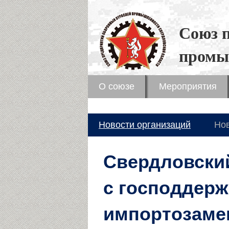
Союз 
промы
О союзе
Мероприятия
Новости организаций
Но
Свердловски
с господдерж
импортозаме