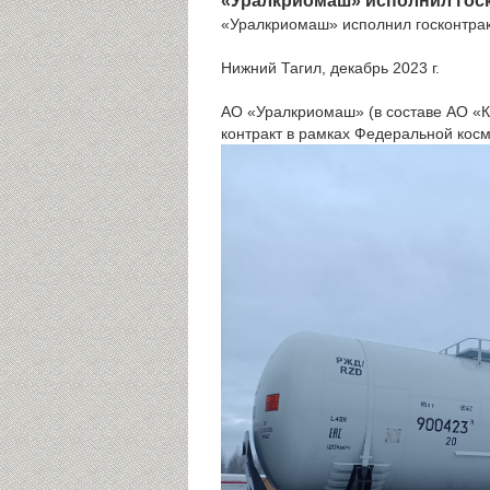
«Уралкриомаш» исполнил гоc
«Уралкриомаш» исполнил гоcконтра
Нижний Тагил, декабрь 2023 г.
АО «Уралкриомаш» (в составе АО «К
контракт в рамках Федеральной кос