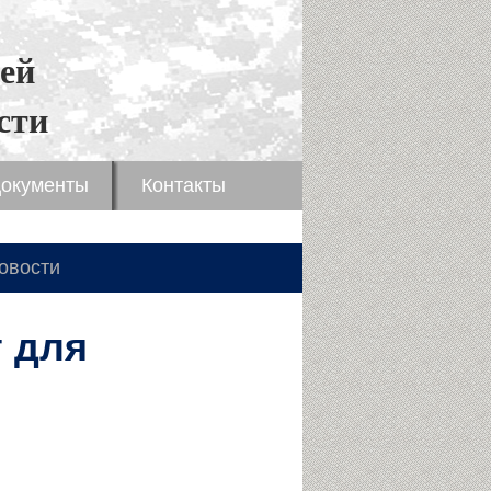
ей
сти
окументы
Контакты
овости
 для