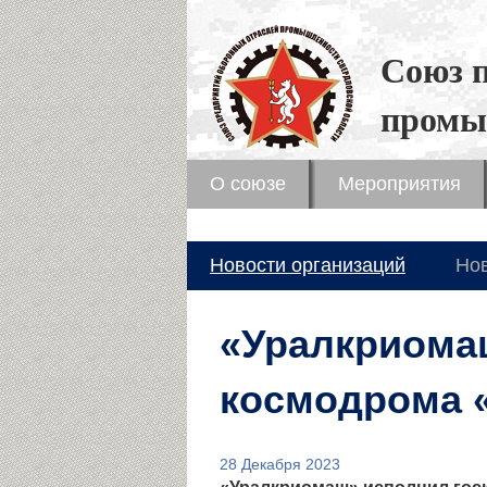
Союз 
промы
О союзе
Мероприятия
Новости организаций
Но
«Уралкриомаш
космодрома 
28 Декабря 2023