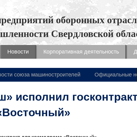
предприятий оборонных отрасл
шленности Свердловской обла
Новости
Корпоративная деятельность
Д
вости союза машиностроителей
Официальные н
» исполнил гоcконтракт
«Восточный»