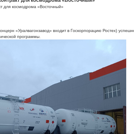
контракт для космодрома «Восточный»
кт для космодрома «Восточный»
онцерн «Уралвагонзавод» входит в Госкорпорацию Ростех) успешн
мической программы.