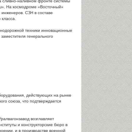
на сливно-наливном фронте системы
ш». На космодроме «Восточный»
 инженеров. СЗН в составе
 класса.
езнодорожной техники инновационные
. заместителя генерального
борудования, действующих на рынке
ого союза, что подтверждается
Уралвагонзавод возглавляет
ституты и конструкторские бюро в
оении, и в производстве военной