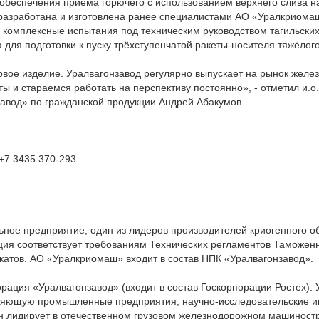
 обеспечения приёма горючего с использованием верхнего слива 
разработана и изготовлена ранее специалистами АО «Уралкриома
комплексные испытания под техническим руководством тагильских
 для подготовки к пуску трёхступенчатой ракеты-носителя тяжёлого
ервое изделие. Уралвагонзавод регулярно выпускает на рынок жел
ы и стараемся работать на перспективу постоянно», - отметил и.о
авод» по гражданской продукции Андрей Абакумов.
+7 3435 370-293
ое предприятие, один из лидеров производителей криогенного о
ция соответствует требованиям Технических регламентов Таможенн
атов. АО «Уралкриомаш» входит в состав НПК «Уралвагонзавод».
ация «Уралвагонзавод» (входит в состав Госкорпорации Ростех). 
няющую промышленные предприятия, научно-исследовательские ин
он лидирует в отечественном грузовом железнодорожном машиностр