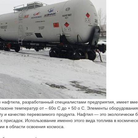
и нафтила, разработанный специалистами предприятия, имеет вмес
пазоне температур от – 60о С до + 50 о С. Элементы оборудовани
ту и качество перевозимого продукта. Нафтил — это экологически 
 присадок. Использование именно этого вида топлива в космичес
ии в области освоения космоса.