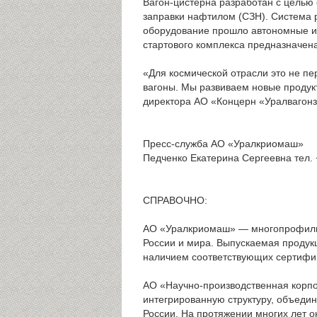
Вагон-цистерна разработан с целью
заправки нафтилом (СЗН). Система 
оборудование прошло автономные и 
стартового комплекса предназначена
«Для космической отрасли это не п
вагоны. Мы развиваем новые продукт
директора АО «Концерн «Уралвагонз
Пресс-служба АО «Уралкриомаш»
Педченко Екатерина Сергеевна тел. 
СПРАВОЧНО:
АО «Уралкриомаш» — многопрофильн
России и мира. Выпускаемая продук
наличием соответствующих сертифик
АО «Научно-производственная корпор
интегрированную структуру, объеди
России. На протяжении многих лет 