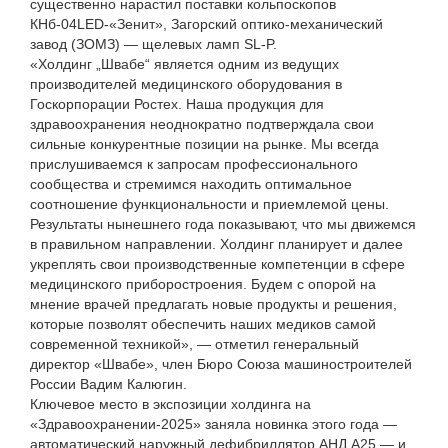
существенно нарастил поставки кольпоскопов
КНб-04LED-«Зенит», Загорский оптико-механический
завод (ЗОМЗ) — щелевых ламп SL-P.
«Холдинг „Швабе“ является одним из ведущих
производителей медицинского оборудования в
Госкорпорации Ростех. Наша продукция для
здравоохранения неоднократно подтверждала свои
сильные конкурентные позиции на рынке. Мы всегда
прислушиваемся к запросам профессионального
сообщества и стремимся находить оптимальное
соотношение функциональности и приемлемой цены.
Результаты нынешнего года показывают, что мы движемся
в правильном направлении. Холдинг планирует и далее
укреплять свои производственные компетенции в сфере
медицинского приборостроения. Будем с опорой на
мнение врачей предлагать новые продукты и решения,
которые позволят обеспечить наших медиков самой
современной техникой», — отметил генеральный
директор «Швабе», член Бюро Союза машиностроителей
России Вадим Калюгин.
Ключевое место в экспозиции холдинга на
«Здравоохранении-2025» заняла новинка этого года —
автоматический наружный дефибриллятор АНД А25 — и