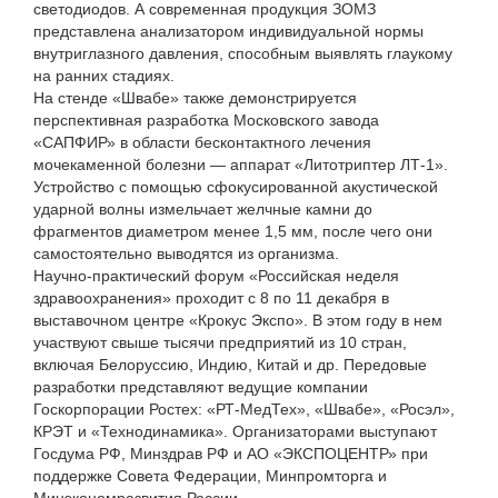
светодиодов. А современная продукция ЗОМЗ
представлена анализатором индивидуальной нормы
внутриглазного давления, способным выявлять глаукому
на ранних стадиях.
На стенде «Швабе» также демонстрируется
перспективная разработка Московского завода
«САПФИР» в области бесконтактного лечения
мочекаменной болезни — аппарат «Литотриптер ЛТ-1».
Устройство с помощью сфокусированной акустической
ударной волны измельчает желчные камни до
фрагментов диаметром менее 1,5 мм, после чего они
самостоятельно выводятся из организма.
Научно-практический форум «Российская неделя
здравоохранения» проходит с 8 по 11 декабря в
выставочном центре «Крокус Экспо». В этом году в нем
участвуют свыше тысячи предприятий из 10 стран,
включая Белоруссию, Индию, Китай и др. Передовые
разработки представляют ведущие компании
Госкорпорации Ростех: «РТ-МедТех», «Швабе», «Росэл»,
КРЭТ и «Технодинамика». Организаторами выступают
Госдума РФ, Минздрав РФ и АО «ЭКСПОЦЕНТР» при
поддержке Совета Федерации, Минпромторга и