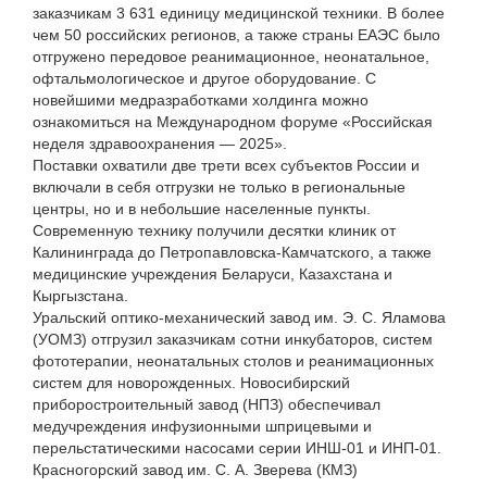
заказчикам 3 631 единицу медицинской техники. В более
чем 50 российских регионов, а также страны ЕАЭС было
отгружено передовое реанимационное, неонатальное,
офтальмологическое и другое оборудование. С
новейшими медразработками холдинга можно
ознакомиться на Международном форуме «Российская
неделя здравоохранения — 2025».
Поставки охватили две трети всех субъектов России и
включали в себя отгрузки не только в региональные
центры, но и в небольшие населенные пункты.
Современную технику получили десятки клиник от
Калининграда до Петропавловска-Камчатского, а также
медицинские учреждения Беларуси, Казахстана и
Кыргызстана.
Уральский оптико-механический завод им. Э. С. Яламова
(УОМЗ) отгрузил заказчикам сотни инкубаторов, систем
фототерапии, неонатальных столов и реанимационных
систем для новорожденных. Новосибирский
приборостроительный завод (НПЗ) обеспечивал
медучреждения инфузионными шприцевыми и
перельстатическими насосами серии ИНШ-01 и ИНП-01.
Красногорский завод им. С. А. Зверева (КМЗ)