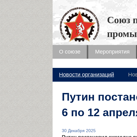
Союз 
промы
О союзе
Мероприятия
Новости организаций
Но
Путин постан
6 по 12 апре
30 Декабря 2025