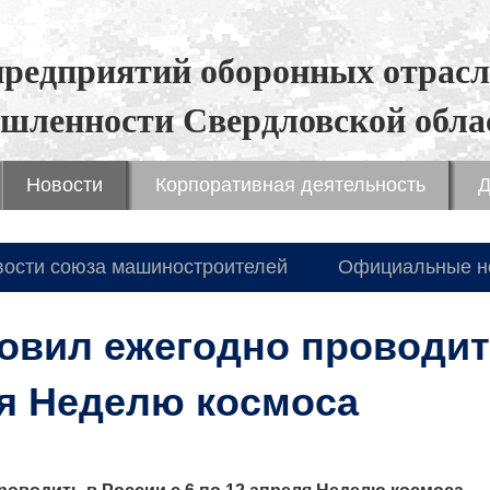
предприятий оборонных отрасл
шленности Свердловской обла
Новости
Корпоративная деятельность
Д
вости союза машиностроителей
Официальные н
овил ежегодно проводит
ля Неделю космоса