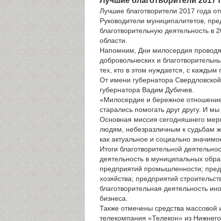
Лучшие благотворители 2017 
Лучшие благотворители 2017 года о
Руководители муниципалитетов, пре
благотворительную деятельность в 
области.
Напомним, Дни милосердия проводят
добровольческих и благотворительны
тех, кто в этом нуждается, с каждым 
От имени губернатора Свердловской
губернатора Вадим Дубичев.
«Милосердие и бережное отношение др
старались помогать друг другу. И мы
Основная миссия сегодняшнего меро
людям, небезразличным к судьбам ж
как актуальное и социально значимо
Итоги благотворительной деятельнос
деятельность в муниципальных образ
предприятий промышленности; предп
хозяйства; предприятий строительств
благотворительная деятельность ин
бизнеса.
Также отмечены средства массовой 
телекомпания «Телекон» из Нижнего