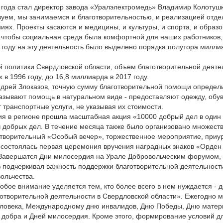
года стал директор завода «Уралэлектромедь» Владимир Колотушк
вуем, мы занимаемся и благотворительностью, и реализацией отде
ях. Проекты касаются и медицины, и культуры, и спорта, и образо
 чтобы социальная среда была комфортной для наших работников, 
17 году на эту деятельность было выделено порядка полутора милл
 политики Свердловской области, объем благотворительной деяте
 в 1996 году, до 16,8 миллиарда в 2017 году.
ндрей Злоказов, точную сумму благотворительной помощи определ
казывают помощь в натуральном виде - предоставляют одежду, обув
транспортные услуги, не указывая их стоимости.
я в регионе прошла масштабная акция «10000 добрый дел в один 
ч добрых дел. В течение месяца также было организовано множест
готворительный «Особый вечер», торжественное мероприятие, при
а состоялась первая церемония вручения наградных знаков «Орден
Завершатся Дни милосердия на Урале Добровольческим форумом, 
з подчеркивал важность поддержки благотворительной деятельност
ольчества.
обое внимание уделяется тем, кто более всего в нем нуждается - 
аготворительной деятельности в Свердловской области». Ежегодно
ловека, Международному дню инвалидов, Дню Победы, Дню матери
 добра и Дней милосердия. Кроме этого, формирование условий дл