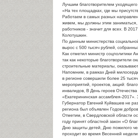
Лучшим благотворителем уходящего 
«На тех площадках, где мы присутст
Работаем в самых разных направлени
живем, мы должны этим заниматься,
работников - значит для всех. В 20
Колотушкин.
По данным министерства социальной
вырос с 500 тысяч рублей, собранных
Как отметил министр соцполитики А
так как некоторые благотворители о
строительные материалы, оказывают 
Напомним, в рамках Дней милосерди
в регионе совершили более 25 тыся
мероприятий, проектов, акций: бла
инвалидов, В День героев Отечеств
«Екатерининская ассамблея-2017». 
Губернатор Евгений Куйвашев не ра
региона был объявлен Годом добров
Отметим, в Свердловской области ос
году принят областной закон «О бл
Дню защиты детей, Дню пожилого че
проходит во время Весенней недели