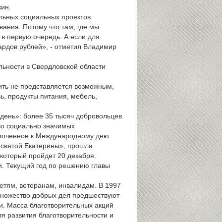
ин.
льных социальных проектов.
вания. Потому что там, где мы
в первую очередь. А если для
иардов рублей», - отметил Владимир
льности в Свердловской области
ить не представляется возможным,
ь, продукты питания, мебель,
день»: более 35 тысяч добровольцев
во социально значимых
уроченное к Международному дню
 святой Екатерины», прошла
который пройдет 20 декабря.
и. Текущий год по решению главы
детям, ветеранам, инвалидам. В 1997
 множество добрых дел предшествуют
. Масса благотворительных акций
я развития благотворительности и