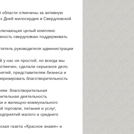
 области отмечены за активную
ых Дней милосердия в Свердловской
 включающая целый комплекс
овность свердловчан поддерживать
ститель руководителя администрации
 у нас не простой, но всегда мы
я отмечен, сделали серьезное дело.
иятий, представителям бизнеса и
яризировать благотворительность
иям: благотворительная
рительная деятельность
ики и жилищно-коммунального
 торговли, питания и услуг;
едприятий малого и среднего
ская газета «Красное знамя» и