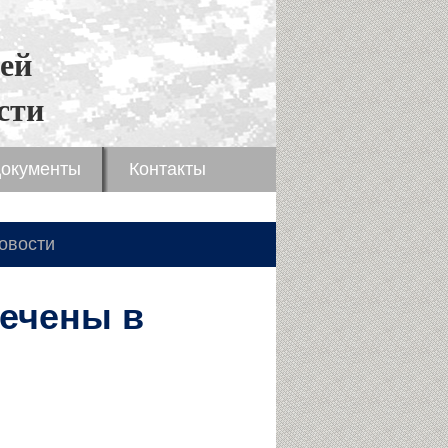
ей
сти
окументы
Контакты
овости
мечены в