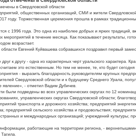
года отмечены в Свердловской области
тмечены в Свердловской области
дприятий, общественных организаций, СМИ и жители Свердловской
2017 году. Торжественная церемония прошла в рамках традиционн
ся с 1996 года. Это одна из наиболее добрых и ярких традиций,
х мероприятий в течение месяца. Как показывают результаты, гот
годом возрастает.
 области Евгений Куйвашева собравшихся поздравил первый заме
уг к другу - одна из характерных черт уральского характера. Край
 считаем это естественным. Но тем не менее, те, кто будет сегодн
приятия - выразить благодарность руководителям крупных предпр
ителей Свердловской области и к будущему Среднего Урала, попул
е явление», - отметил Вадим Дубичев.
ти были подведены во всех управленческих округах по 12 номинац
ованиях, управленческих округах Свердловской области; благотво
риятий транспорта и дорожного хозяйства; предприятий энергет
а; предприятий сельского хозяйства и продовольствия; предприятий
остранных и международных организаций; учреждений культуры; пр
информации, работающие на территории региона, - верхнепышмин
 Тагила.