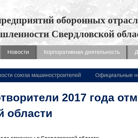
предприятий оборонных отрасл
шленности Свердловской обла
Новости
Корпоративная деятельность
Д
вости союза машиностроителей
Официальные н
творители 2017 года от
й области