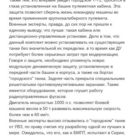
Также тем, кто впервые увидит городской Т-72, бросится в
глаза установленная на башне пулеметная кабина. Эта
защита позволит сберечь жизнь командиру машины во
время применения крупнокалиберного пулемета.
Военные эксперты, правда, до сих пор не пришли к
единому выводу, что лучше: такая кабина или
дистанционно-управляемые установки. Дело в том, что
данный комплект можно устанавливать на существующие
танки без значительной их переделки, в то время как ДУ
потребуют более серьезных затрат при модернизации.
Говоря о защите, необходимо упомянуть новую
модульную динамическую защиту, установленную в
передней части башни и корпуса, а также на бортах
"городского" танка. Задняя часть прикрыта специальными
решетчатыми противокумулятивными экранами. Также
имеется оборудование, которое глушит работу
радиоуправляемых фугасов.
Двигатель мощностью 1000 л.с. позволяет боевой
машине весом в 50 т развивать максимальную скорость
более чем в 60 км/ч.
Военные эксперты высоко отзывались о "городском" танке
от УВЗ, по праву считая эту разработку одной из лучших в
мире. Ожидалось, что его, как и БМПТ, испытают в Сирии,