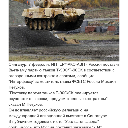
Сингапур. 7 февраля. ИНТЕРФАКС-АВН - Россия поставит
Вьетнаму партию танков Т-90С/Т-90СК в соответствии с
оговоренными контрактом сроками, сообщил
"Интерфаксу" заместитель главы ФСВТС России Михаил
Петухов.
"Поставку партии танков Т-90С/СК планируется
осуществить в сроки, предусмотренные контрактом", -
сказал М.Петухов.
Он возглавляет российскую делегацию на
международной авиационной выставке в Сингапуре.
В публичном годовом отчете "Уралвагонзавода"
сообщалось, что Россия поставит заказчику "704"