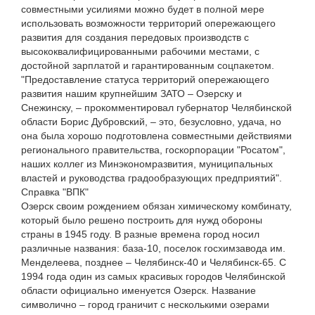
совместными усилиями можно будет в полной мере
использовать возможности территорий опережающего
развития для создания передовых производств с
высококвалифицированными рабочими местами, с
достойной зарплатой и гарантированным соцпакетом.
"Предоставление статуса территорий опережающего
развития нашим крупнейшим ЗАТО – Озерску и
Снежинску, – прокомментировал губернатор Челябинской
области Борис Дубровский, – это, безусловно, удача, но
она была хорошо подготовлена совместными действиями
регионального правительства, госкорпорации "Росатом",
наших коллег из Минэкономразвития, муниципальных
властей и руководства градообразующих предприятий".
Справка "ВПК"
Озерск своим рождением обязан химическому комбинату,
который было решено построить для нужд обороны
страны в 1945 году. В разные времена город носил
различные названия: база-10, поселок госхимзавода им.
Менделеева, позднее – Челябинск-40 и Челябинск-65. С
1994 года один из самых красивых городов Челябинской
области официально именуется Озерск. Название
символично – город граничит с несколькими озерами