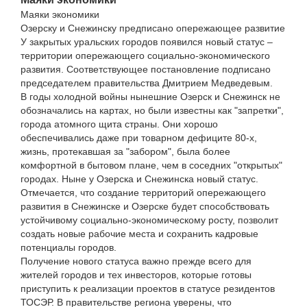
Маяки экономики
Озерску и Снежинску предписано опережающее развитие
У закрытых уральских городов появился новый статус –
территории опережающего социально-экономического
развития. Соответствующее постановление подписано
председателем правительства Дмитрием Медведевым.
В годы холодной войны нынешние Озерск и Снежинск не
обозначались на картах, но были известны как "запретки",
города атомного щита страны. Они хорошо
обеспечивались даже при товарном дефиците 80-х,
жизнь, протекавшая за "забором", была более
комфортной в бытовом плане, чем в соседних "открытых"
городах. Ныне у Озерска и Снежинска новый статус.
Отмечается, что создание территорий опережающего
развития в Снежинске и Озерске будет способствовать
устойчивому социально-экономическому росту, позволит
создать новые рабочие места и сохранить кадровые
потенциалы городов.
Получение нового статуса важно прежде всего для
жителей городов и тех инвесторов, которые готовы
приступить к реализации проектов в статусе резидентов
ТОСЭР. В правительстве региона уверены, что