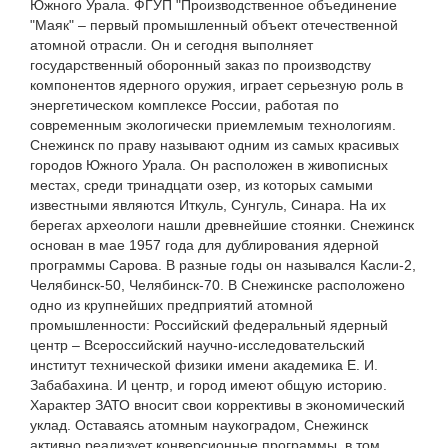
Южного Урала. ФГУП "Производственное объединение
"Маяк" – первый промышленный объект отечественной
атомной отрасли. Он и сегодня выполняет
государственный оборонный заказ по производству
компонентов ядерного оружия, играет серьезную роль в
энергетическом комплексе России, работая по
современным экологически приемлемым технологиям.
Снежинск по праву называют одним из самых красивых
городов Южного Урала. Он расположен в живописных
местах, среди тринадцати озер, из которых самыми
известными являются Иткуль, Сунгуль, Синара. На их
берегах археологи нашли древнейшие стоянки. Снежинск
основан в мае 1957 года для дублирования ядерной
программы Сарова. В разные годы он назывался Касли-2,
Челябинск-50, Челябинск-70. В Снежинске расположено
одно из крупнейших предприятий атомной
промышленности: Российский федеральный ядерный
центр – Всероссийский научно-исследовательский
институт технической физики имени академика Е. И.
Забабахина. И центр, и город имеют общую историю.
Характер ЗАТО вносит свои коррективы в экономический
уклад. Оставаясь атомным наукоградом, Снежинск
активно реализует конверсионные программы, в том