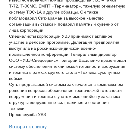
известной военной техники производства УВЗ – танки
Т-72, Т-90МС, БМПТ «Терминатор», тяжелую огнеметную
систему ТОС-1А и другие образцы. Он также
поблагодарил Ситхараман за высокое качество
организации выставки и подарил памятный сувенир от
лица корпорации.
Специалисты корпорации УВЗ принимают активное
участие в деловой программе. Делегация предприятия
выступила на российско-индийской военно-
промышленной конференции. Генеральный директор
ООО «УВЗ-Спецсервис» Григорий Василенко презентовал
систему обеспечения технической готовности вооружения
и техники в рамках круглого стола «Техника сухопутных
войск».
Суть предлагаемой системы заключается в комплексном
решении вопросов обеспечения технической готовности
вооружения и техники с учетом имеющейся у заказчика
структуры вооруженных сил, наличия и состояния
техники.
Пресс-служба УВЗ
Возврат к списку