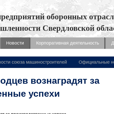
предприятий оборонных отрасл
шленности Свердловской обла
Новости
Корпоративная деятельность
Д
вости союза машиностроителей
Официальные н
одцев вознаградят за
енные успехи