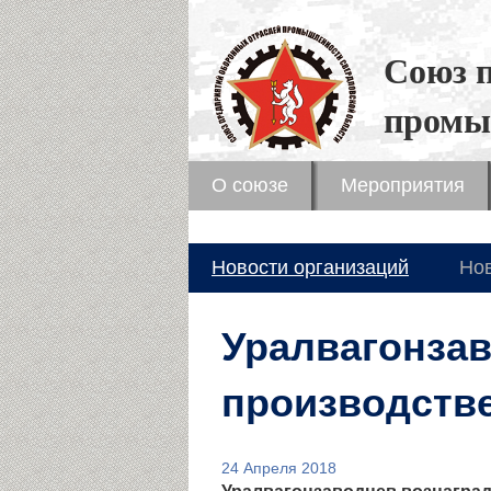
Союз 
промы
О союзе
Мероприятия
Новости организаций
Но
Уралвагонзав
производств
24 Апреля 2018