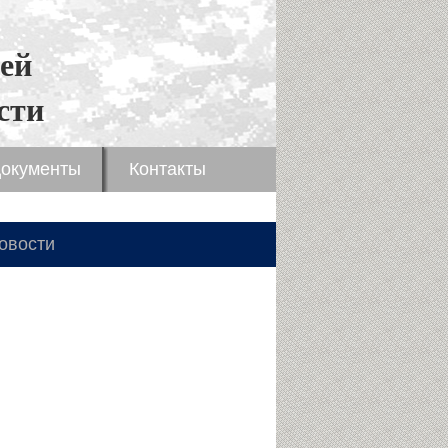
ей
сти
окументы
Контакты
овости