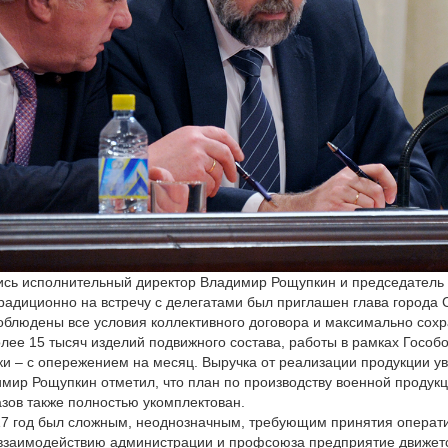
ись исполнительный директор Владимир Рощупкин и председатель
радиционно на встречу с делегатами был приглашен глава города 
облюдены все условия коллективного договора и максимально сохр
лее 15 тысяч изделий подвижного состава, работы в рамках Гособ
и – с опережением на месяц. Выручка от реализации продукции ув
имир Рощупкин отметил, что план по производству военной продукц
зов также полностью укомплектован.
017 год был сложным, неоднозначным, требующим принятия опера
заимодействию администрации и профсоюза предприятие движется