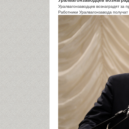
Уралвагонзаводцев вознаград
Уралвагонзаводцев вознаградят за 
Работники Уралвагонзавода получат