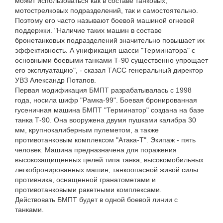
может использоваться как в составе танковых,
мотострелковых подразделений, так и самостоятельно.
Поэтому его часто называют боевой машиной огневой
поддержки. "Наличие таких машин в составе
бронетанковых подразделений значительно повышает их
эффективность. А унификация шасси "Терминатора" с
основными боевыми танками Т-90 существенно упрощает
его эксплуатацию", - сказал ТАСС генеральный директор
УВЗ Александр Потапов.
Первая модификация БМПТ разрабатывалась с 1998
года, носила шифр "Рамка-99". Боевая бронированная
гусеничная машина БМПТ "Терминатор" создана на базе
танка Т-90. Она вооружена двумя пушками калибра 30
мм, крупнокалиберным пулеметом, а также
противотанковым комплексом "Атака-Т". Экипаж - пять
человек. Машина предназначена для поражения
высокозащищенных целей типа танка, высокомобильных
легкобронированных машин, танкоопасной живой силы
противника, оснащенной гранатометами и
противотанковыми ракетными комплексами.
Действовать БМПТ будет в одной боевой линии с
танками.