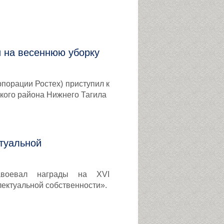
 на весеннюю уборку
порации Ростех) приступил к
кого района Нижнего Тагила
туальной
завоевал награды на XVI
лектуальной собственности».