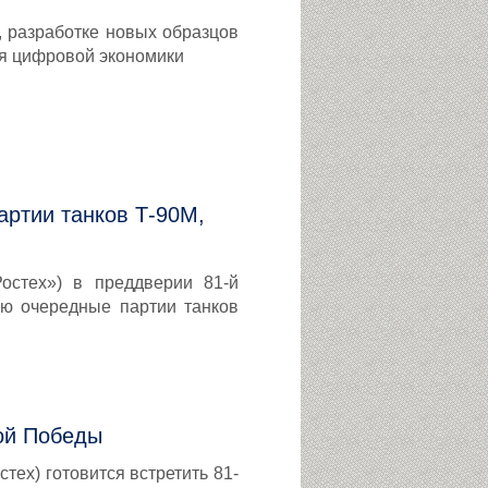
, разработке новых образцов
ля цифровой экономики
артии танков Т-90М,
остех») в преддверии 81-й
ю очередные партии танков
кой Победы
тех) готовится встретить 81-