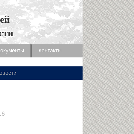
ей
сти
окументы
Контакты
овости
16