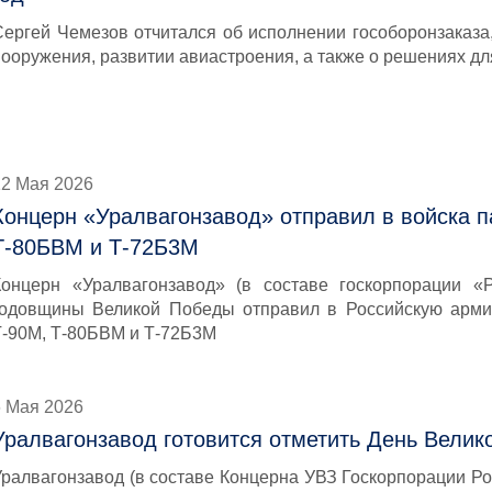
Сергей Чемезов отчитался об исполнении гособоронзаказа
вооружения, развитии авиастроения, а также о решениях д
12 Мая 2026
Концерн «Уралвагонзавод» отправил в войска п
Т-80БВМ и Т-72Б3М
Концерн «Уралвагонзавод» (в составе госкорпорации «Р
годовщины Великой Победы отправил в Российскую арми
Т-90М, Т-80БВМ и Т-72Б3М
6 Мая 2026
Уралвагонзавод готовится отметить День Вели
Уралвагонзавод (в составе Концерна УВЗ Госкорпорации Рос