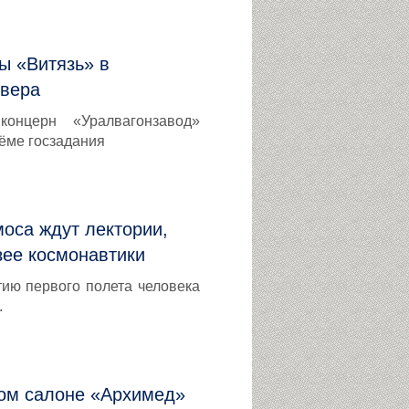
ы «Витязь» в
евера
концерн «Уралвагонзавод»
ъёме госзадания
оса ждут лектории,
зее космонавтики
тию первого полета человека
.
ом салоне «Архимед»