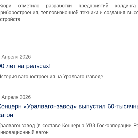
Жюри отметило разработки предприятий холдинг
приборостроения, тепловизионной техники и создания выс
устройств
6 Апреля 2026
90 лет на рельсах!
История вагоностроения на Уралвагонзаводе
3 Апреля 2026
Концерн «Уралвагонзавод» выпустил 60-тысяч
вагон
Уралвагонзавод (в составе Концерна УВЗ Госкорпорации Р
инновационный вагон