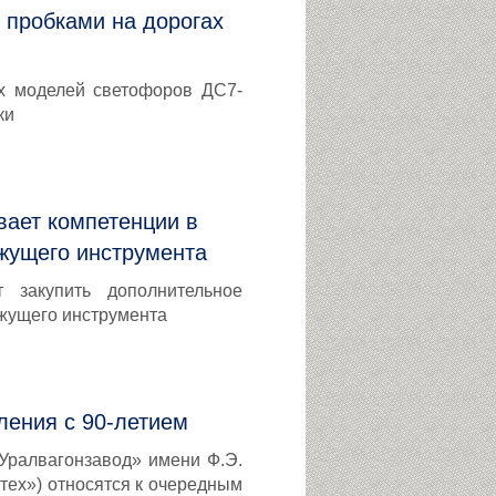
 пробками на дорогах
ых моделей светофоров ДС7-
ки
вает компетенции в
жущего инструмента
т закупить дополнительное
жущего инструмента
ления с 90-летием
Уралвагонзавод» имени Ф.Э.
тех») относятся к очередным