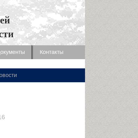
ей
сти
окументы
Контакты
овости
16