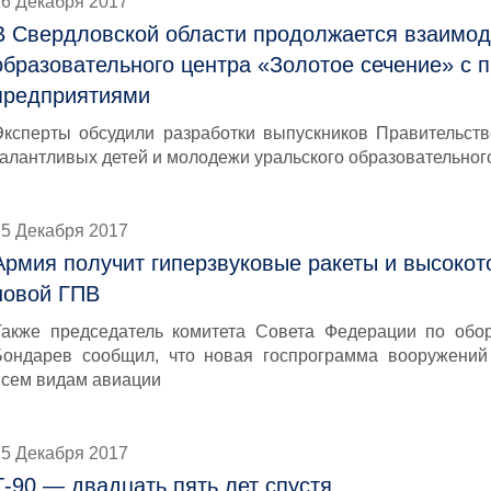
26 Декабря 2017
В Свердловской области продолжается взаимод
образовательного центра «Золотое сечение» 
предприятиями
Эксперты обсудили разработки выпускников Правительст
талантливых детей и молодежи уральского образовательног
25 Декабря 2017
Армия получит гиперзвуковые ракеты и высокот
новой ГПВ
Также председатель комитета Совета Федерации по обор
Бондарев сообщил, что новая госпрограмма вооружений
всем видам авиации
25 Декабря 2017
Т-90 — двадцать пять лет спустя