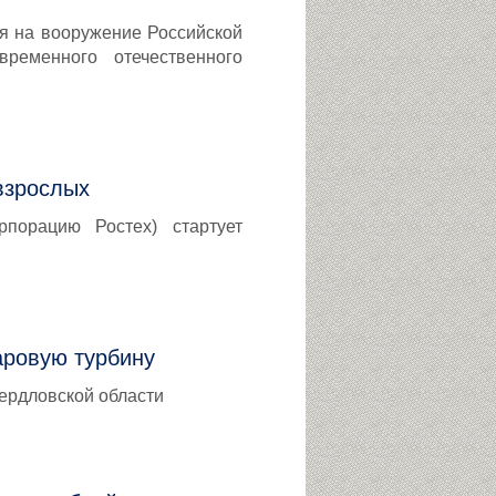
ия на вооружение Российской
ременного отечественного
взрослых
рпорацию Ростех) стартует
аровую турбину
ердловской области