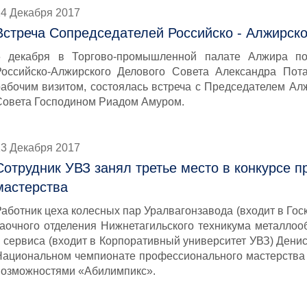
14 Декабря 2017
Встреча Сопредседателей Российско - Алжирско
6 декабря в Торгово-промышленной палате Алжира по
Российско-Алжирского Делового Совета Александра Пот
рабочим визитом, состоялась встреча с Председателем Ал
Совета Господином Риадом Амуром.
13 Декабря 2017
Сотрудник УВЗ занял третье место в конкурсе 
мастерства
Работник цеха колесных пар Уралвагонзавода (входит в Гос
заочного отделения Нижнетагильского техникума металло
и сервиса (входит в Корпоративный университет УВЗ) Денис
Национальном чемпионате профессионального мастерства
возможностями «Абилимпикс».