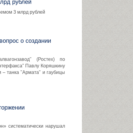
млрд рублей
ъемом 3 млрд рублей
вопрос о создании
алвагонзавод" (Ростех) по
нтерфакса" Павлу Коряшкину
 – танка "Армата" и гаубицы
сторжении
он» систематически нарушал