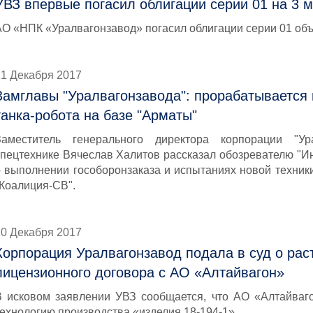
УВЗ впервые погасил облигации серии 01 на 3 
АО «НПК «Уралвагонзавод» погасил облигации серии 01 об
21 Декабря 2017
Замглавы "Уралвагонзавода": прорабатывается 
танка-робота на базе "Арматы"
Заместитель генерального директора корпорации "Ур
спецтехнике Вячеслав Халитов рассказал обозревателю "И
о выполнении гособоронзаказа и испытаниях новой техники
"Коалиция-СВ".
20 Декабря 2017
Корпорация Уралвагонзавод подала в суд о ра
лицензионного договора с АО «Алтайвагон»
В исковом заявлении УВЗ сообщается, что АО «Алтайваг
технологию производства «изделия 18-194-1».