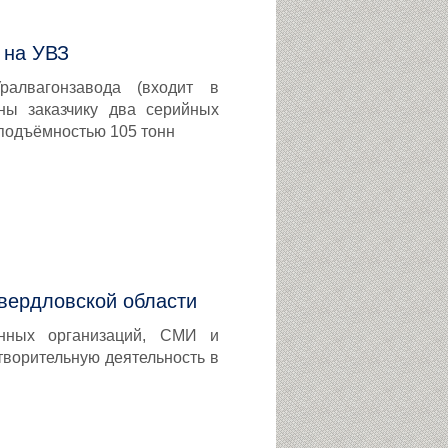
 на УВЗ
алвагонзавода (входит в
ны заказчику два серийных
оподъёмностью 105 тонн
Свердловской области
венных организаций, СМИ и
творительную деятельность в