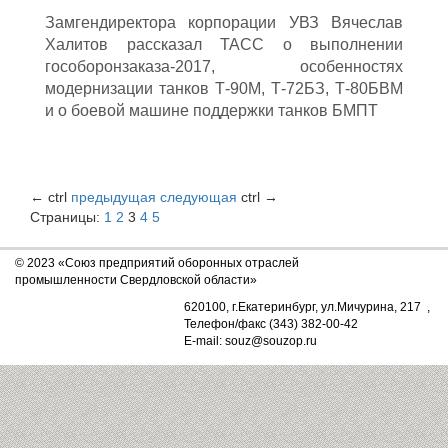
Замгендиректора корпорации УВЗ Вячеслав
Халитов рассказал ТАСС о выполнении
гособоронзаказа-2017, особенностях
модернизации танков Т-90М, Т-72БЗ, Т-80БВМ
и о боевой машине поддержки танков БМПТ
←
ctrl
предыдущая
следующая
ctrl
→
Страницы:
1
2
3
4
5
© 2023 «Союз предприятий оборонных отраслей
промышленности Свердловской области»
620100, г.Екатеринбург, ул.Мичурина, 217 ,
Телефон/факс (343) 382-00-42
E-mail: souz@souzop.ru