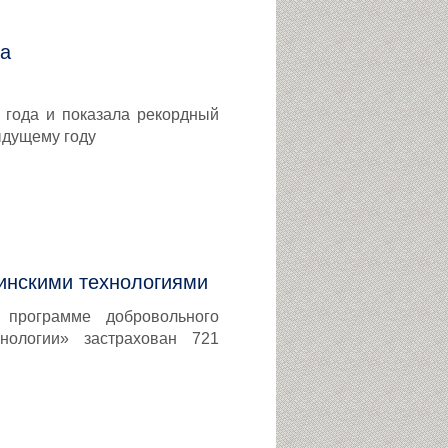
на
 года и показала рекордный
ыдущему году
инскими технологиями
 программе добровольного
нологии» застрахован 721