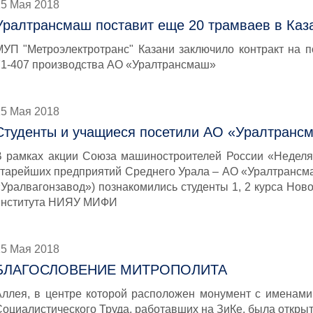
15 Мая 2018
Уралтрансмаш поставит еще 20 трамваев в Каз
МУП "Метроэлектротранс" Казани заключило контракт на п
71-407 производства АО «Уралтрансмаш»
15 Мая 2018
Студенты и учащиеся посетили АО «Уралтранс
В рамках акции Союза машиностроителей России «Неделя 
старейших предприятий Среднего Урала – АО «Уралтрансма
«Уралвагонзавод») познакомились студенты 1, 2 курса Ново
института НИЯУ МИФИ
15 Мая 2018
БЛАГОСЛОВЕНИЕ МИТРОПОЛИТА
Аллея, в центре которой расположен монумент с именами
Социалистического Труда, работавших на ЗиКе, была открыт