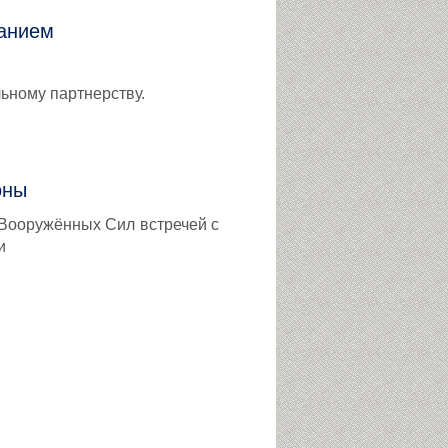
манием
ьному партнерству.
оны
Вооружённых Сил встречей с
и