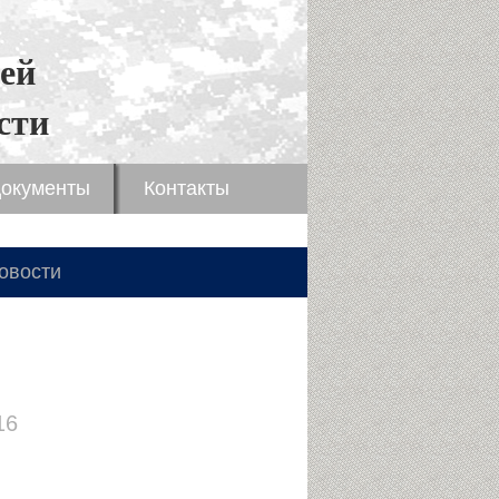
ей
сти
окументы
Контакты
овости
16