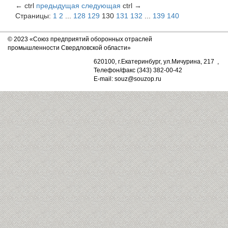
←
ctrl
предыдущая
следующая
ctrl
→
Страницы:
1
2
...
128
129
130
131
132
...
139
140
© 2023 «Союз предприятий оборонных отраслей
промышленности Свердловской области»
620100, г.Екатеринбург, ул.Мичурина, 217 ,
Телефон/факс (343) 382-00-42
E-mail: souz@souzop.ru