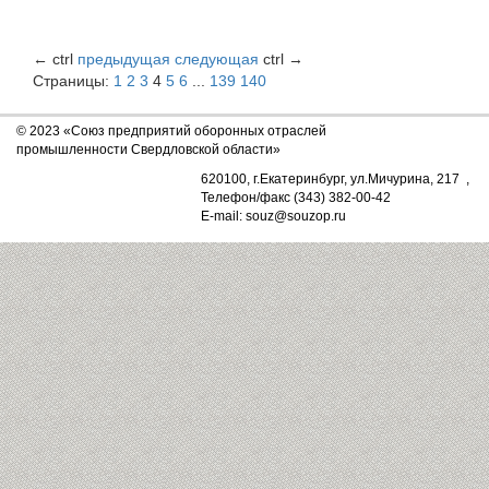
←
ctrl
предыдущая
следующая
ctrl
→
Страницы:
1
2
3
4
5
6
...
139
140
© 2023 «Союз предприятий оборонных отраслей
промышленности Свердловской области»
620100, г.Екатеринбург, ул.Мичурина, 217 ,
Телефон/факс (343) 382-00-42
E-mail: souz@souzop.ru