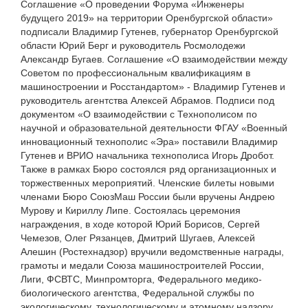
Соглашение «О проведении Форума «Инженеры
будущего 2019» на территории Оренбургской области»
подписали Владимир Гутенев, губернатор Оренбургской
области Юрий Берг и руководитель Росмолодежи
Александр Бугаев. Соглашение «О взаимодействии между
Советом по профессиональным квалификациям в
машиностроении и Росстандартом» - Владимир Гутенев и
руководитель агентства Алексей Абрамов. Подписи под
документом «О взаимодействии с Технополисом по
научной и образовательной деятельности ФГАУ «Военный
инновационный технополис «Эра» поставили Владимир
Гутенев и ВРИО начальника технополиса Игорь Дробот.
Также в рамках Бюро состоялся ряд организационных и
торжественных мероприятий. Членские билеты новыми
членами Бюро СоюзМаш России были вручены Андрею
Мурову и Кириллу Липе. Состоялась церемония
награждения, в ходе которой Юрий Борисов, Сергей
Чемезов, Олег Рязанцев, Дмитрий Шугаев, Алексей
Алешин (Ростехнадзор) вручили ведомственные награды,
грамоты и медали Союза машиностроителей России,
Лиги, ФСВТС, Минпромторга, Федерального медико-
биологического агентства, Федеральной службы по
экологическому, технологическому и атомному надзору