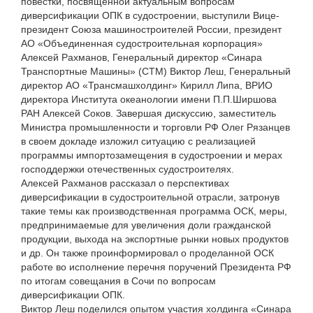
повестки, посвященной актуальным вопросам
диверсификации ОПК в судостроении, выступили Вице-
президент Союза машиностроителей России, президент
АО «Объединенная судостроительная корпорация»
Алексей Рахманов, Генеральный директор «Синара
Транспортные Машины» (СТМ) Виктор Леш, Генеральный
директор АО «Трансмашхолдинг» Кирилл Липа, ВРИО
директора Института океанологии имени П.П.Ширшова
РАН Алексей Соков. Завершая дискуссию, заместитель
Министра промышленности и торговли РФ Олег Рязанцев
в своем докладе изложил ситуацию с реализацией
программы импортозамещения в судостроении и мерах
господдержки отечественных судостроителях.
Алексей Рахманов рассказал о перспективах
диверсификации в судостроительной отрасли, затронув
такие темы как производственная программа ОСК, меры,
предпринимаемые для увеличения доли гражданской
продукции, выхода на экспортные рынки новых продуктов
и др. Он также проинформировал о проделанной ОСК
работе во исполнение перечня поручений Президента РФ
по итогам совещания в Сочи по вопросам
диверсификации ОПК.
Виктор Леш поделился опытом участия холдинга «Синара