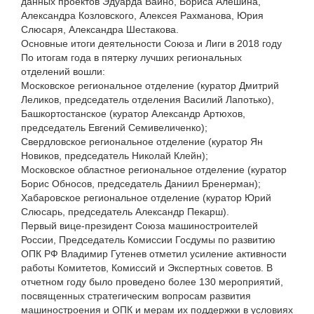
данных проектов Эдуарда Вайно, Бориса Алешина,
Александра Козловского, Алексея Рахманова, Юрия
Слюсаря, Александра Шестакова.
Основные итоги деятельности Союза и Лиги в 2018 году
По итогам года в пятерку лучших региональных
отделений вошли:
Московское региональное отделение (куратор Дмитрий
Леликов, председатель отделения Василий Лапотько),
Башкортостанское (куратор Александр Артюхов,
председатель Евгений Семивеличенко);
Свердловское региональное отделение (куратор Ян
Новиков, председатель Николай Клейн);
Московское областное региональное отделение (куратор
Борис Обносов, председатель Даниил Бренерман);
Хабаровское региональное отделение (куратор Юрий
Слюсарь, председатель Александр Пекарш).
Первый вице-президент Союза машиностроителей
России, Председатель Комиссии Госдумы по развитию
ОПК РФ Владимир Гутенев отметил усиление активности
работы Комитетов, Комиссий и Экспертных советов. В
отчетном году было проведено более 130 мероприятий,
посвященных стратегическим вопросам развития
машиностроения и ОПК и мерам их поддержки в условиях