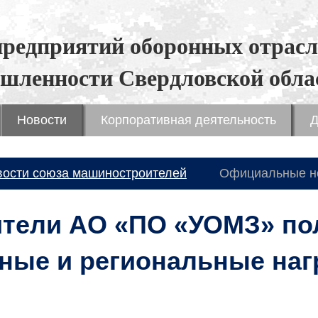
предприятий оборонных отрасл
шленности Свердловской обла
Новости
Корпоративная деятельность
Д
вости союза машиностроителей
Официальные н
тели АО «ПО «УОМЗ» по
ные и региональные наг