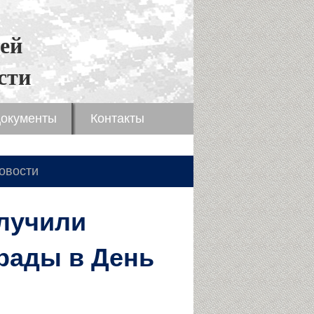
ей
сти
окументы
Контакты
овости
лучили
рады в День