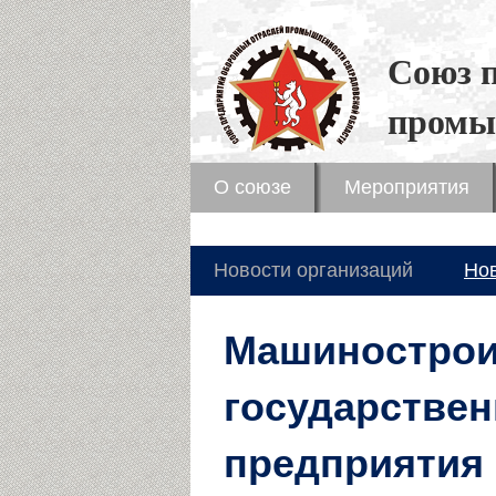
Союз 
промы
О союзе
Мероприятия
Новости организаций
Но
Машинострои
государствен
предприятия