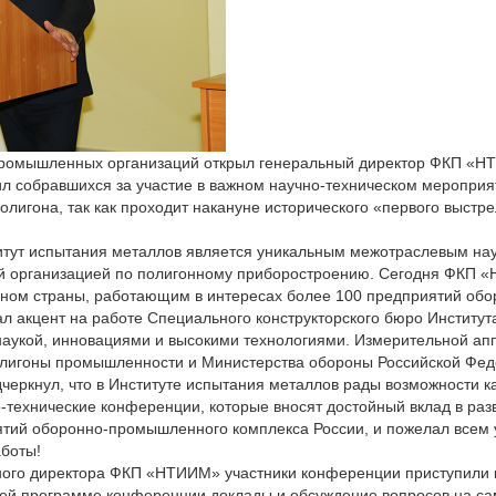
промышленных организаций открыл генеральный директор ФКП «Н
ил собравшихся за участие в важном научно-техническом меропри
олигона, так как проходит накануне исторического «первого выст
итут испытания металлов является уникальным межотраслевым на
ой организацией по полигонному приборостроению. Сегодня ФКП 
оном страны, работающим в интересах более 100 предприятий об
л акцент на работе Специального конструкторского бюро Институт
 наукой, инновациями и высокими технологиями. Измерительной а
олигоны промышленности и Министерства обороны Российской Фед
черкнул, что в Институте испытания металлов рады возможности к
технические конференции, которые вносят достойный вклад в раз
тий оборонно-промышленного комплекса России, и пожелал всем 
аботы!
ного директора ФКП «НТИИМ» участники конференции приступили 
чей программе конференции доклады и обсуждение вопросов на с