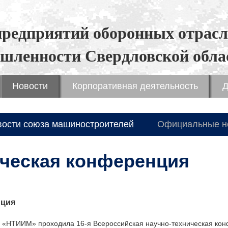
предприятий оборонных отрасл
шленности Свердловской обла
Новости
Корпоративная деятельность
Д
вости союза машиностроителей
Официальные н
ическая конференция
нция
П «НТИИМ» проходила 16-я Всероссийская научно-техническая ко