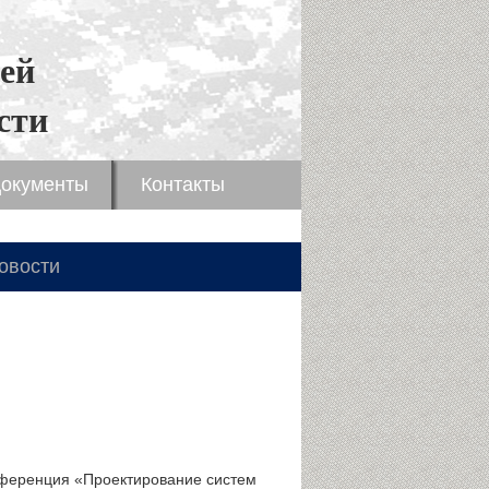
ей
сти
окументы
Контакты
овости
нференция «Проектирование систем