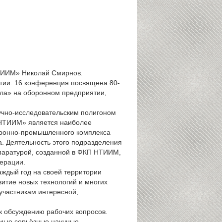
ТИИМ» Николай Смирнов.
ятии. 16 конференция посвящена 80-
рела» на оборонном предприятии,
учно-исследовательским полигоном
«НТИИМ» является наиболее
оронно-промышленного комплекса
а. Деятельность этого подразделения
ппаратурой, созданной в ФКП НТИИМ,
ерации.
аждый год на своей территории
витие новых технологий и многих
участникам интересной,
к обсуждению рабочих вопросов.
амые серьёзные научные,