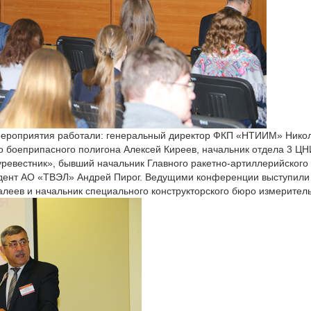
 мероприятия работали: генеральный директор ФКП «НТИИМ» Ник
о боеприпасного полигона Алексей Киреев, начальник отдела 3 Ц
ревестник», бывший начальник Главного ракетно-артиллерийског
идент АО «ТВЭЛ» Андрей Пирог. Ведущими конференции выступили 
еев и начальник специального конструкторского бюро измерител