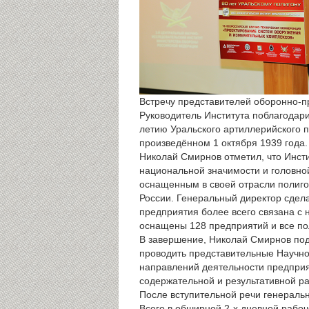
Встречу представителей оборонно-
Руководитель Института поблагодар
летию Уральского артиллерийского п
произведённом 1 октября 1939 года.
Николай Смирнов отметил, что Инст
национальной значимости и головн
оснащенным в своей отрасли полиг
России. Генеральный директор сдела
предприятия более всего связана с
оснащены 128 предприятий и все п
В завершение, Николай Смирнов под
проводить представительные Научно-
направлений деятельности предприя
содержательной и результативной р
После вступительной речи генераль
Всего в обширной 2-х дневной рабо