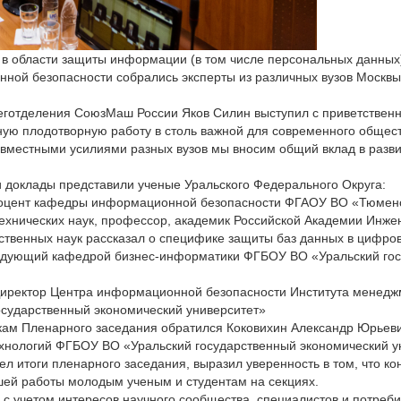
в области защиты информации (в том числе персональных данных),
ной безопасности собрались эксперты из различных вузов Москвы
реготделения СоюзМаш России Яков Силин выступил с приветствен
ную плодотворную работу в столь важной для современного общес
овместными усилиями разных вузов мы вносим общий вклад в раз
и доклады представили ученые Уральского Федерального Округа:
доцент кафедры информационной безопасности ФГАОУ ВО «Тюменс
технических наук, профессор, академик Российской Академии Инже
ственных наук рассказал о специфике защиты баз данных в цифро
едующий кафедрой бизнес-информатики ФГБОУ ВО «Уральский гос
Директор Центра информационной безопасности Института менед
сударственный экономический университет»
кам Пленарного заседания обратился Коковихин Александр Юрьеви
нологий ФГБОУ ВО «Уральский государственный экономический ун
вел итоги пленарного заседания, выразил уверенность в том, что к
шей работы молодым ученым и студентам на секциях.
 учетом интересов научного сообщества, специалистов и потреб