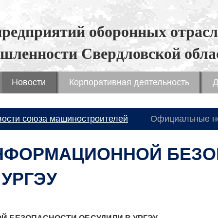
предприятий оборонных отрасл
шленности Свердловской обла
Новости
Корпоративная деятельность
Д
вости союза машиностроителей
Официальные н
НФОРМАЦИОННОЙ БЕЗО
 УРГЭУ