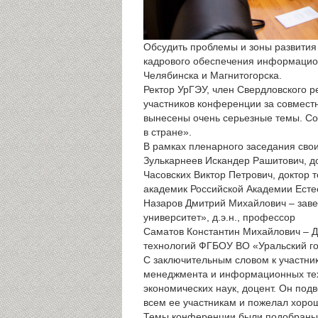
Обсудить проблемы и зоны развития 
кадрового обеспечения информацион
Челябинска и Магнитогорска.
Ректор УрГЭУ, член Свердловского 
участников конференции за совмест
вынесены очень серьезные темы. С
в стране».
В рамках пленарного заседания сво
Зулькарнеев Искандер Рашитович, 
Часовских Виктор Петрович, доктор 
академик Российской Академии Есте
Назаров Дмитрий Михайлович – зав
университет», д.э.н., профессор
Саматов Константин Михайлович – 
технологий ФГБОУ ВО «Уральский го
С заключительным словом к участни
менеджмента и информационных тех
экономических наук, доцент. Он под
всем ее участникам и пожелал хоро
Темы конференции были подобраны с