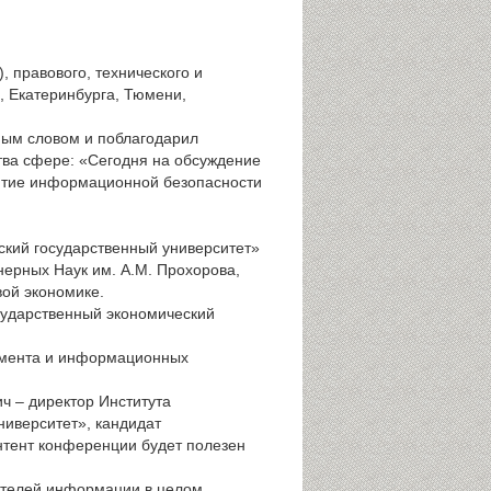
 правового, технического и
, Екатеринбурга, Тюмени,
ным словом и поблагодарил
тва сфере: «Сегодня на обсуждение
витие информационной безопасности
кий государственный университет»
нерных Наук им. А.М. Прохорова,
вой экономике.
ударственный экономический
жмента и информационных
ч – директор Института
иверситет», кандидат
онтент конференции будет полезен
ителей информации в целом.