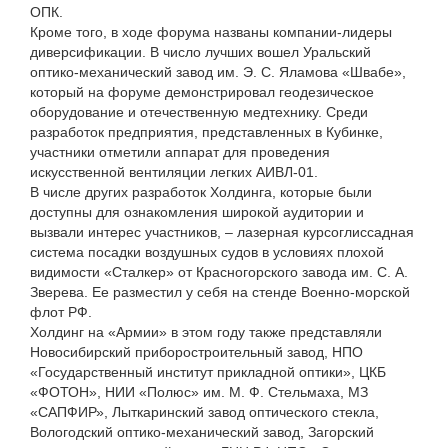
ОПК.
Кроме того, в ходе форума названы компании-лидеры
диверсификации. В число лучших вошел Уральский
оптико-механический завод им. Э. С. Яламова «Швабе»,
который на форуме демонстрировал геодезическое
оборудование и отечественную медтехнику. Среди
разработок предприятия, представленных в Кубинке,
участники отметили аппарат для проведения
искусственной вентиляции легких АИВЛ-01.
В числе других разработок Холдинга, которые были
доступны для ознакомления широкой аудитории и
вызвали интерес участников, – лазерная курсоглиссадная
система посадки воздушных судов в условиях плохой
видимости «Сталкер» от Красногорского завода им. С. А.
Зверева. Ее разместил у себя на стенде Военно-морской
флот РФ.
Холдинг на «Армии» в этом году также представляли
Новосибирский приборостроительный завод, НПО
«Государственный институт прикладной оптики», ЦКБ
«ФОТОН», НИИ «Полюс» им. М. Ф. Стельмаха, МЗ
«САПФИР», Лыткаринский завод оптического стекла,
Вологодский оптико-механический завод, Загорский