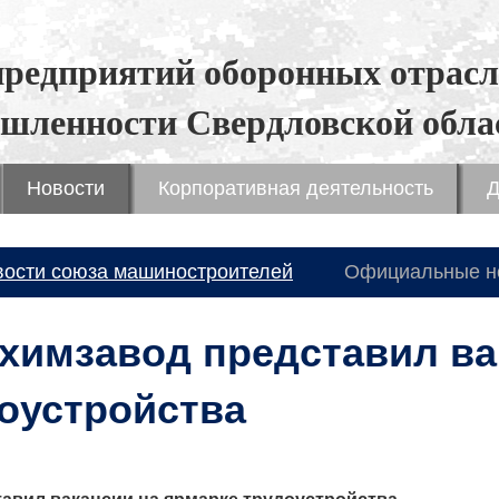
предприятий оборонных отрасл
шленности Свердловской обла
Новости
Корпоративная деятельность
Д
вости союза машиностроителей
Официальные н
химзавод представил ва
оустройства