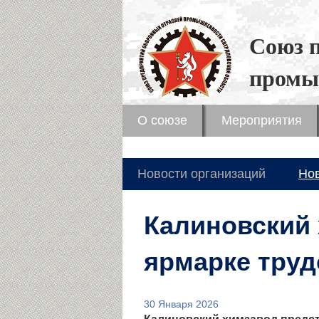
Союз 
промы
О союзе
Мероприятия
Новости организаций
Но
Калиновский 
ярмарке труд
30 Января 2026