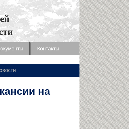
ей
сти
окументы
Контакты
овости
кансии на