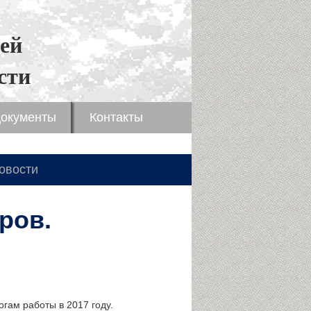
ей
сти
окументы
Контакты
овости
ров.
гам работы в 2017 году.