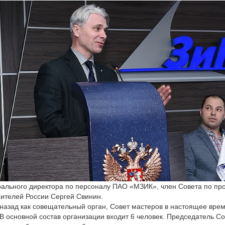
ерального директора по персоналу ПАО «МЗИК», член Совета по п
телей России Сергей Свинин.
 назад как совещательный орган, Совет мастеров в настоящее вре
В основной состав организации входит 6 человек. Председатель С