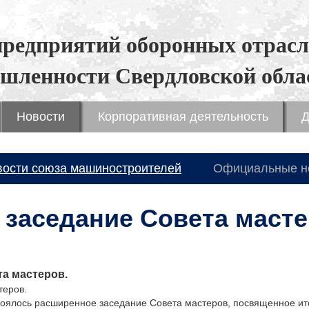
предприятий оборонных отрасл
шленности Свердловской обла
Новости
Корпоративная деятельность
Д
вости союза машиностроителей
Официальные н
заседание Совета масте
а мастеров.
теров.
ялось расширенное заседание Совета мастеров, посвященное ито