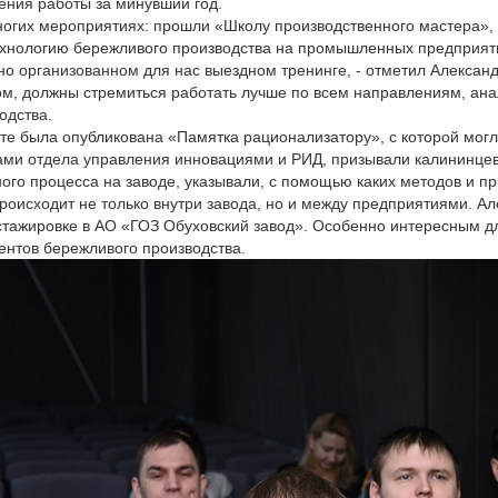
ния работы за минувший год.
многих мероприятиях: прошли «Школу производственного мастера»,
ехнологию бережливого производства на промышленных предприят
о организованном для нас выездном тренинге, - отметил Александ
ом, должны стремиться работать лучше по всем направлениям, ана
одства.
зете была опубликована «Памятка рационализатору», с которой мог
ами отдела управления инновациями и РИД, призывали калининцев
го процесса на заводе, указывали, с помощью каких методов и пр
роисходит не только внутри завода, но и между предприятиями. А
стажировке в АО «ГОЗ Обуховский завод». Особенно интересным дл
нтов бережливого производства.