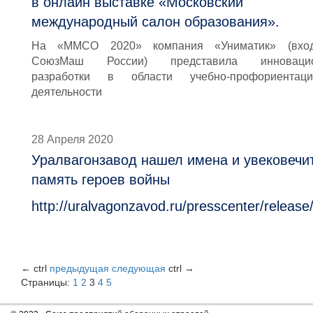
в онлайн выставке «Московский
международный салон образования».
На «ММСО 2020» компания «Униматик» (вхо
СоюзМаш России) представила инноваци
разработки в области учебно-профориентаци
деятельности
28 Апреля 2020
Уралвагонзавод нашел имена и увековечи
память героев войны
http://uralvagonzavod.ru/presscenter/release
←
ctrl
предыдущая
следующая
ctrl
→
Страницы:
1
2
3
4
5