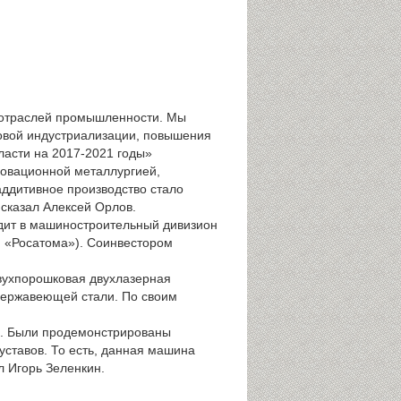
 отраслей промышленности. Мы
новой индустриализации, повышения
ласти на 2017-2021 годы»
новационной металлургией,
ддитивное производство стало
 сказал Алексей Орлов.
дит в машиностроительный дивизион
н «Росатома»). Соинвестором
вухпорошковая двухлазерная
 нержавеющей стали. По своим
е. Были продемонстрированы
уставов. То есть, данная машина
л Игорь Зеленкин.