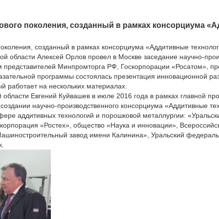
вого поколения, созданный в рамках консорциума «А
коления, созданный в рамках консорциума «Аддитивные технолог
ой области Алексей Орлов провел в Москве заседание научно-про
ем представителей Минпромторга РФ, Госкорпорации «Росатом», 
казательной программы состоялась презентация инновационной раз
й работает на нескольких материалах.
 области Евгений Куйвашев в июле 2016 года в рамках главной п
оздании научно-производственного консорциума «Аддитивные тех
фере аддитивных технологий и порошковой металлургии: «Уральск
порация «Ростех», общество «Наука и инновации», Всероссийски
Машиностроительный завод имени Калинина», Уральский федераль
к.