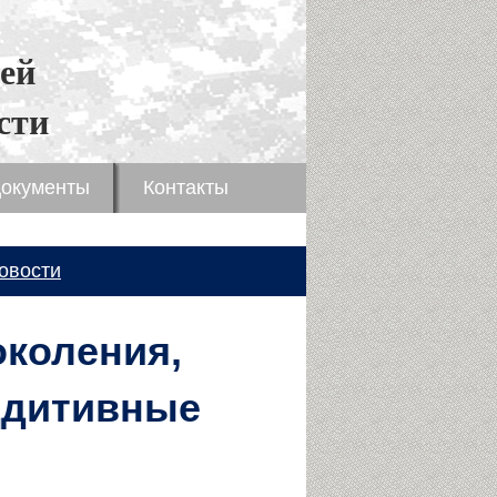
ей
сти
окументы
Контакты
овости
коления,
ддитивные