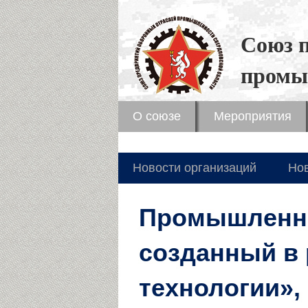
Союз 
промы
О союзе
Мероприятия
Новости организаций
Но
Промышленны
созданный в
технологии»,