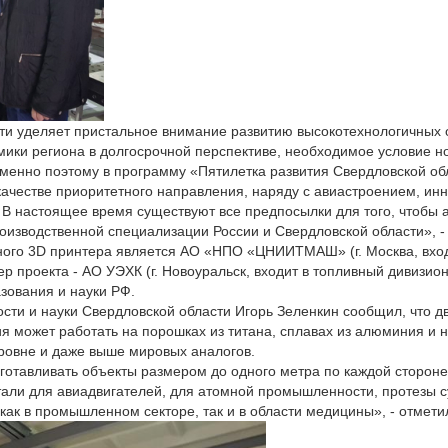
ти уделяет пристальное внимание развитию высокотехнологичных
омики региона в долгосрочной перспективе, необходимое условие 
Именно поэтому в программу «Пятилетка развития Свердловской об
качестве приоритетного направления, наряду с авиастроением, ин
 настоящее время существуют все предпосылки для того, чтобы а
изводственной специализации России и Свердловской области», -
ного 3D принтера является АО «НПО «ЦНИИТМАШ» (г. Москва, вхо
р проекта - АО УЭХК (г. Новоуральск, входит в топливный дивизио
зования и науки РФ.
ти и науки Свердловской области Игорь Зеленкин сообщил, что д
я может работать на порошках из титана, сплавах из алюминия и
уровне и даже выше мировых аналогов.
отавливать объекты размером до одного метра по каждой сторон
тали для авиадвигателей, для атомной промышленности, протезы с
ак в промышленном секторе, так и в области медицины», - отмети