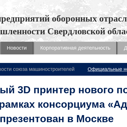
предприятий оборонных отрасл
шленности Свердловской обла
Новости
Корпоративная деятельность
Д
вости союза машиностроителей
Официальные н
й 3D принтер нового по
 рамках консорциума «А
 презентован в Москве