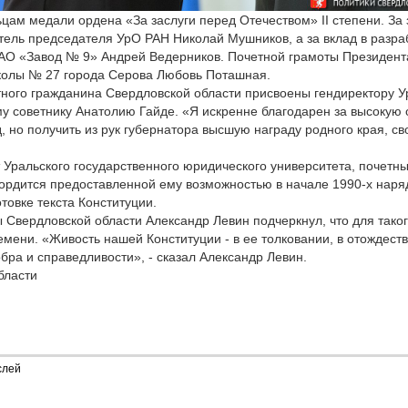
цам медали ордена «За заслуги перед Отечеством» II степени. За з
тель председателя УрО РАН Николай Мушников, а за вклад в разра
 АО «Завод № 9» Андрей Ведерников. Почетной грамоты Президента
колы № 27 города Серова Любовь Поташная.
ного гражданина Свердловской области присвоены гендиректору У
советнику Анатолию Гайде. «Я искренне благодарен за высокую о
 но получить из рук губернатора высшую награду родного края, сво
 Уральского государственного юридического университета, почетн
гордится предоставленной ему возможностью в начале 1990-х наря
товке текста Конституции.
Свердловской области Александр Левин подчеркнул, что для таког
емени. «Живость нашей Конституции - в ее толковании, в отождеств
ра и справедливости», - сказал Александр Левин.
бласти
слей