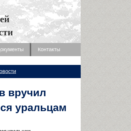
ей
сти
окументы
Контакты
овости
в вручил
ся уральцам