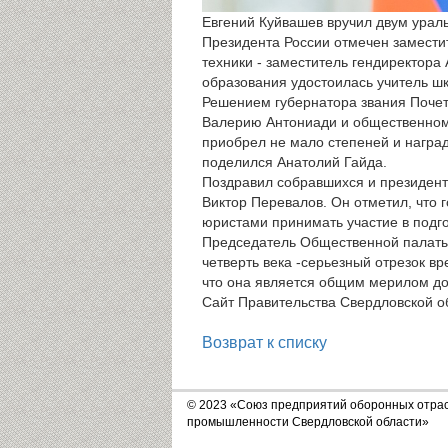
Евгений Куйвашев вручил двум ураль
Президента России отмечен замести
техники - заместитель гендиректора
образования удостоилась учитель ш
Решением губернатора звания Почет
Валерию Антониади и общественному 
приобрел не мало степеней и наград,
поделился Анатолий Гайда.
Поздравил собравшихся и президент
Виктор Перевалов. Он отметил, что 
юристами принимать участие в подго
Председатель Общественной палаты 
четверть века -серьезный отрезок вр
что она является общим мерилом доб
Сайт Правительства Свердловской о
Возврат к списку
© 2023 «Союз предприятий оборонных отра
промышленности Свердловской области»