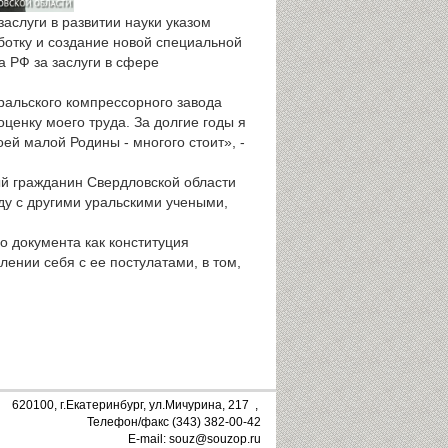
аслуги в развитии науки указом
ботку и создание новой специальной
 РФ за заслуги в сфере
ральского компрессорного завода
ценку моего труда. За долгие годы я
ей малой Родины - многого стоит», -
ый гражданин Свердловской области
ду с другими уральскими учеными,
о документа как конституция
лении себя с ее постулатами, в том,
620100, г.Екатеринбург, ул.Мичурина, 217 ,
Телефон/факс (343) 382-00-42
E-mail: souz@souzop.ru