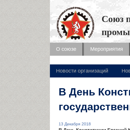
Союз 
промы
О союзе
Мероприятия
Новости организаций
Но
В День Конст
государстве
13 Декабря 2018