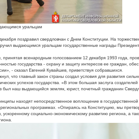
ыдающимся уральцам
декабря поздравил свердловчан с Днем Конституции. На торжестве
 вручил выдающимся уральцам государственные награды Президент
 принятая всенародным голосованием 12 декабря 1993 года, прово
ностью государства - охрану и защиту интересов ее граждан, обе
ии», - сказал Евгений Кувайшев, приветствуя собравшихся.
нул, что главный закон страны создал условия для развития сильн
еских успехов государства. «В этом большая заслуга создателей 
ов был наш выдающийся земляк, юрист, почетный гражданин Свердл
ринципы находят непосредственное воплощение в государственной 
х региональных программах. «Опираясь на Конституцию, мы претво
, ускоренному социально-экономическому развитию региона, а та
егиона.