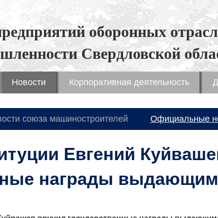
предприятий оборонных отрасл
шленности Свердловской обла
Новости
Корпоративная деятельность
Д
вости союза машиностроителей
Официальные н
итуции Евгений Куйваше
нные награды выдающим