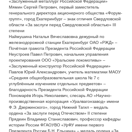
«Заслуженный металлург Российской Федерации»
Мямин Сергей Петрович, первый заместитель
генерального директора акционерного общества «Форум-
групп», город Екатеринбург – знак отличия Свердловской
области «За заслуги перед Свердловской областью» III
степени
Наймушина Наталья Вячеславовна дежурный по
железнодорожной станции Екатеринбург ОАО «РЖД» –
Почётная грамота Президента Российской Федерации
Неустроев Павел Петрович, начальник управления
проектирования ООО «Уральские локомотивы» –
«Заслуженный конструктор Российской Федерации»
Павлов Юрий Александрович, учитель математики МАОУ
«Средняя общеобразовательная школа № 7 с
углублённым изучением отдельных предметов» –
благодарность Президента Российской Федерации
Пономарёв Игорь Николаевич, слесарь АО «Научно-
производственная корпорация «Уралвагонзавод» имени
Ф.Э. Дзержинского», город Нижний Тагил – медаль
ордена «За заслуги перед Отечеством» II степени
Прядеин Владимир Станиславович, профессор кафедры
истории России ФГАОУВО «УрФУ имени первого
Президента России Б.Н. Ельцина» – медаль ордена «За