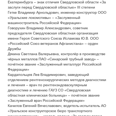
Екатеринбурга – знак отличия Свердловской области «За
заслуги перед Свердловской областью» III степени
Гетке Владимир Арнольдович, инженер-конструктор ООО
«Уральские локомотивы» – «Заслуженный
машиностроитель Российской Федерации»
Говорухин Владимир Александрович, советник
председателя Свердловская областная организация
имени Героя Советского Союза Исламова Ю.В. ООО
«Российский Союз ветеранов Афганистана» – орден
Дружбы
Дякина Светлана Валерьевна, контролёр в производстве
чёрных металлов ПАО «Синарский трубный завод» –
почётное звание «Заслуженный металлург Российской
Федерации»
Кардапольцев Лев Владимирович, заведующий
отделением рентгенохирургических методов диагностики
и лечения – врач по рентгенэндоваскулярным
диагностике и лечению ГАУЗ СО «Свердловская
областная клиническая больница» – почётное звание
«Заслуженный врач Российской Федерации»
Качилов Евгений Вячеславович, водитель-испытатель АО
«Уральское конструкторское бюро транспортного