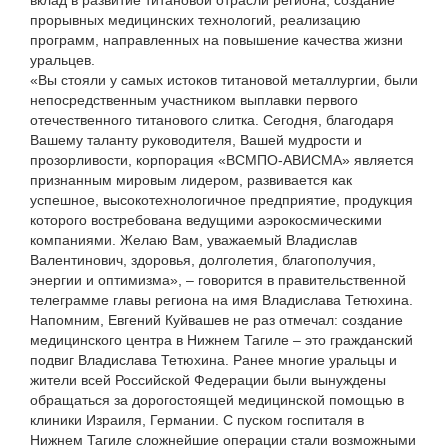
вклад в развитие титановой отрасли региона, создание
прорывных медицинских технологий, реализацию
программ, направленных на повышение качества жизни
уральцев.
«Вы стояли у самых истоков титановой металлургии, были
непосредственным участником выплавки первого
отечественного титанового слитка. Сегодня, благодаря
Вашему таланту руководителя, Вашей мудрости и
прозорливости, корпорация «ВСМПО-АВИСМА» является
признанным мировым лидером, развивается как
успешное, высокотехнологичное предприятие, продукция
которого востребована ведущими аэрокосмическими
компаниями. Желаю Вам, уважаемый Владислав
Валентинович, здоровья, долголетия, благополучия,
энергии и оптимизма», – говорится в правительственной
телеграмме главы региона на имя Владислава Тетюхина.
Напомним, Евгений Куйвашев не раз отмечал: создание
медицинского центра в Нижнем Тагиле – это гражданский
подвиг Владислава Тетюхина. Ранее многие уральцы и
жители всей Российской Федерации были вынуждены
обращаться за дорогостоящей медицинской помощью в
клиники Израиля, Германии. С пуском госпиталя в
Нижнем Тагиле сложнейшие операции стали возможными