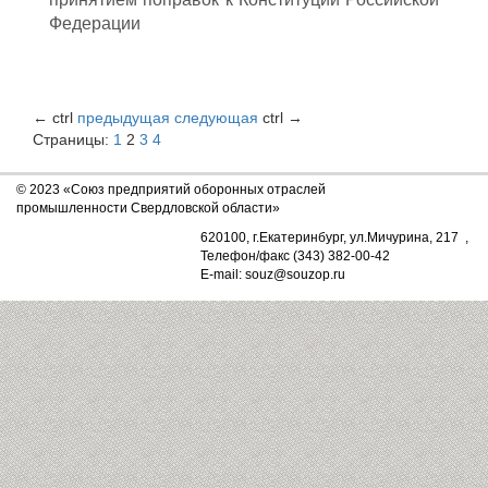
Федерации
←
ctrl
предыдущая
следующая
ctrl
→
Страницы:
1
2
3
4
© 2023 «Союз предприятий оборонных отраслей
промышленности Свердловской области»
620100, г.Екатеринбург, ул.Мичурина, 217 ,
Телефон/факс (343) 382-00-42
E-mail: souz@souzop.ru