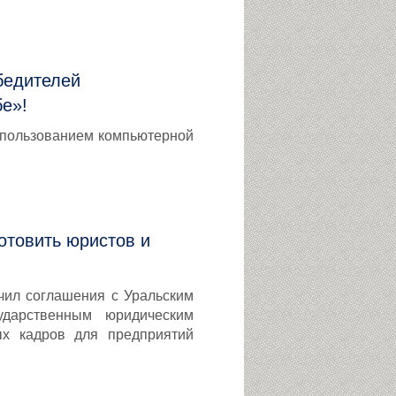
бедителей
е»!
спользованием компьютерной
отовить юристов и
чил соглашения с Уральским
ударственным юридическим
ых кадров для предприятий