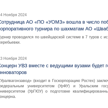
14 Ноября 2024
Сотрудница АО «ПО «УОМЗ» вошла в число по
корпоративного турнира по шахматам АО «Шваб
Турнир проводился по швейцарской системе в 7 туров с и
жеребьевки.
13 Ноября 2024
Концерн УВЗ вместе с ведущими вузами будет г
инноваторов
«Уралвагонзавод» (входит в Госкорпорацию Ростех) заклю
федеральным университетом (УрФУ) и Уральским гос
университетом (УрГЮУ) о подготовке квалифицированн
концерна.