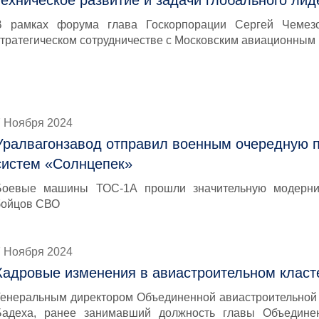
техническое развитие и задачи глобального лид
В рамках форума глава Госкорпорации Сергей Чемез
стратегическом сотрудничестве с Московским авиационным
7 Ноября 2024
Уралвагонзавод отправил военным очередную 
систем «Солнцепек»
Боевые машины ТОС-1А прошли значительную модерни
бойцов СВО
7 Ноября 2024
Кадровые изменения в авиастроительном класт
Генеральным директором Объединенной авиастроительной
Бадеха, ранее занимавший должность главы Объединен