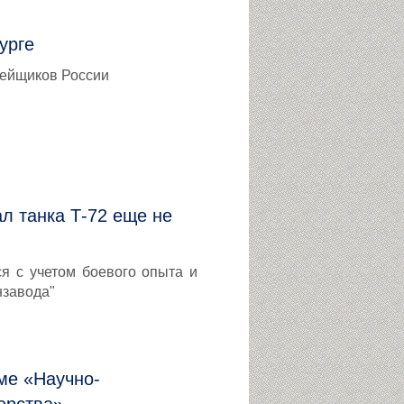
урге
тейщиков России
л танка Т-72 еще не
я с учетом боевого опыта и
нзавода"
ме «Научно-