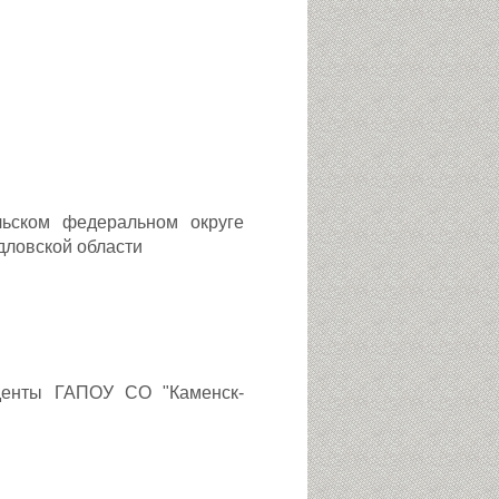
льском федеральном округе
дловской области
уденты ГАПОУ СО "Каменск-