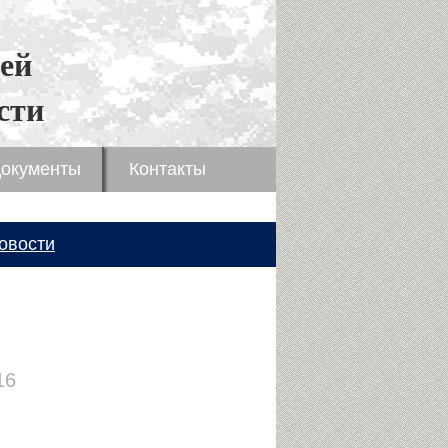
ей
сти
окументы
Контакты
овости
16