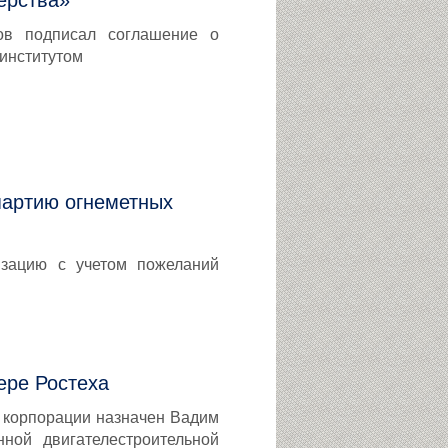
ерства»
ов подписал соглашение о
 институтом
партию огнеметных
зацию с учетом пожеланий
ере Ростеха
 корпорации назначен Вадим
ной двигателестроительной