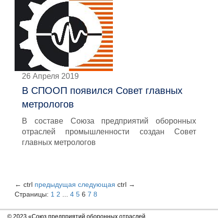
26 Апреля 2019
В СПООП появился Совет главных
метрологов
В составе Союза предприятий оборонных
отраслей промышленности создан Совет
главных метрологов
←
ctrl
предыдущая
следующая
ctrl
→
Страницы:
1
2
...
4
5
6
7
8
© 2023 «Союз предприятий оборонных отраслей