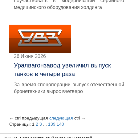
поучаствовать в модернизации серийного
медицинского оборудования холдинга
26 Июня 2026
Уралвагонзавод увеличил выпуск
танков в четыре раза
За время спецоперации выпуск отечественной
бронетехники вырос вчетверо
←
ctrl
предыдущая
следующая
ctrl
→
Страницы:
1
2
3
...
139
140