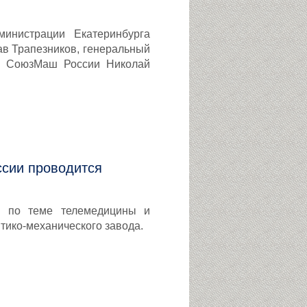
министрации Екатеринбурга
ав Трапезников, генеральный
О СоюзМаш России Николай
сии проводится
на по теме телемедицины и
тико-механического завода.