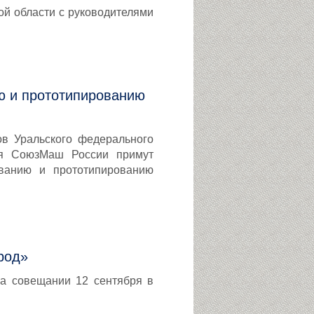
й области с руководителями
ю и прототипированию
в Уральского федерального
ния СоюзМаш России примут
ованию и прототипированию
род»
на совещании 12 сентября в