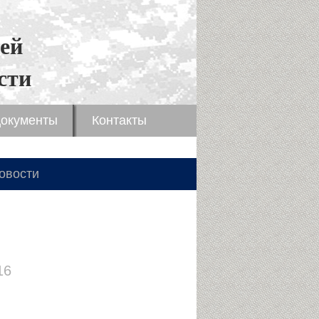
ей
сти
окументы
Контакты
овости
16