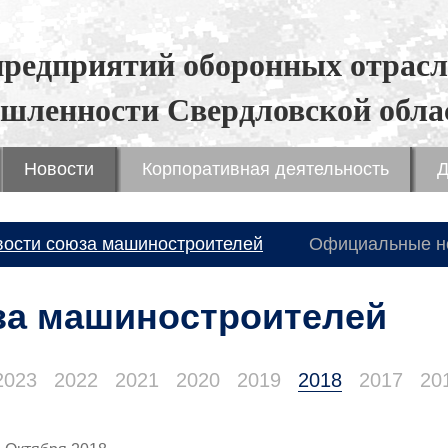
предприятий оборонных отрасл
шленности Свердловской обла
Новости
Корпоративная деятельность
Д
вости союза машиностроителей
Официальные н
за машиностроителей
2023
2022
2021
2020
2019
2018
2017
20