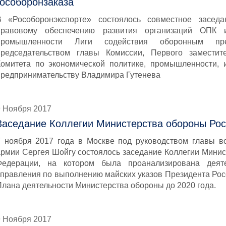
гособоронзаказа
В «Рособоронэкспорте» состоялось совместное засед
правовому обеспечению развития организаций ОПК 
промышленности Лиги содействия оборонным пр
председательством главы Комиссии, Первого заместит
Комитета по экономической политике, промышленности, 
предпринимательству Владимира Гутенева
9 Ноября 2017
Заседание Коллегии Министерства обороны Ро
7 ноября 2017 года в Москве под руководством главы в
армии Сергея Шойгу состоялось заседание Коллегии Минис
Федерации, на котором была проанализирована деяте
управления по выполнению майских указов Президента Рос
Плана деятельности Министерства обороны до 2020 года.
9 Ноября 2017