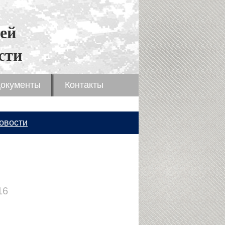
ей
сти
окументы
Контакты
овости
16