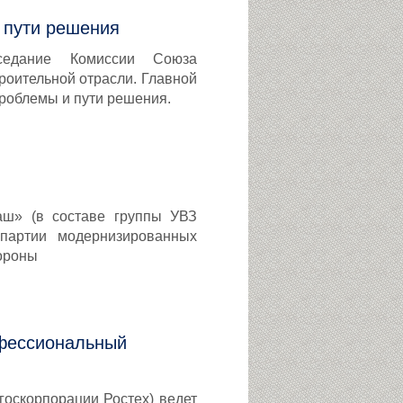
 пути решения
седание Комиссии Союза
роительной отрасли. Главной
роблемы и пути решения.
аш» (в составе группы УВЗ
 партии модернизированных
ороны
офессиональный
госкорпорации Ростех) ведет