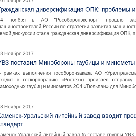
20 Ноября 2017
Гражданская диверсификация ОПК: проблемы и
14 ноября в АО "Рособоронэкспорт" прошло за
машиностроителей России по стратегии развития машиност
темой дискуссии стала гражданская диверсификация ОПК, п
18 Ноября 2017
УВЗ поставил Минобороны гаубицы и минометы
В рамках выполнения гособоронзаказа АО «Уралтрансм
входит в госкорпорацию «Ростех») произвел отправку
самоходных гаубиц и минометов 2С4 «Тюльпан» для Миноб
18 Ноября 2017
Каменск-Уральский литейный завод вводит пр
стандарт
Каменск-Уральский литейный завод (в составе группы УВЗ 