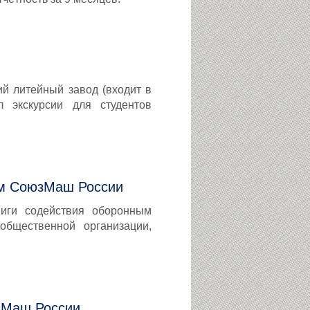
ий литейный завод (входит в
л экскурсии для студентов
ям СоюзМаш России
иги содействия оборонным
общественной организации,
зМаш России