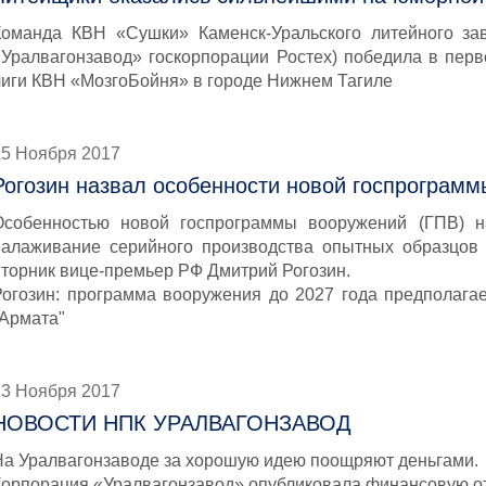
Команда КВН «Сушки» Каменск-Уральского литейного зав
«Уралвагонзавод» госкорпорации Ростех) победила в перв
лиги КВН «МозгоБойня» в городе Нижнем Тагиле
15 Ноября 2017
Рогозин назвал особенности новой госпрограм
Особенностью новой госпрограммы вооружений (ГПВ) н
налаживание серийного производства опытных образцов 
вторник вице-премьер РФ Дмитрий Рогозин.
Рогозин: программа вооружения до 2027 года предполагае
"Армата"
13 Ноября 2017
НОВОСТИ НПК УРАЛВАГОНЗАВОД
На Уралвагонзаводе за хорошую идею поощряют деньгами.
Корпорация «Уралвагонзавод» опубликовала финансовую отч