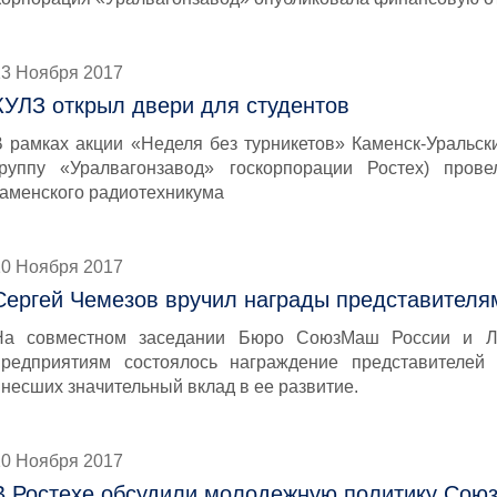
13 Ноября 2017
КУЛЗ открыл двери для студентов
В рамках акции «Неделя без турникетов» Каменск-Уральск
группу «Уралвагонзавод» госкорпорации Ростех) прове
каменского радиотехникума
10 Ноября 2017
Сергей Чемезов вручил награды представител
На совместном заседании Бюро СоюзМаш России и Л
предприятиям состоялось награждение представителей 
внесших значительный вклад в ее развитие.
10 Ноября 2017
В Ростехе обсудили молодежную политику Сою