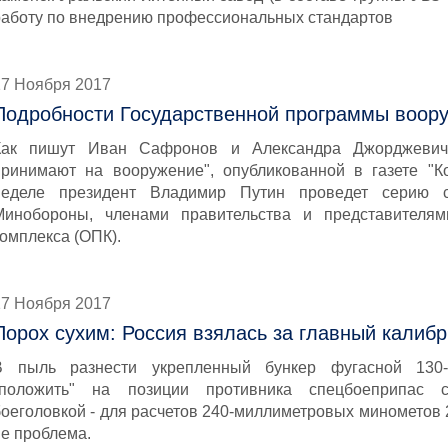
работу по внедрению профессиональных стандартов
17 Ноября 2017
Подробности Государственной программы воору
Как пишут Иван Сафронов и Александра Джорджевич
принимают на вооружение", опубликованной в газете "К
неделе президент Владимир Путин проведет серию 
Минобороны, членами правительства и представителя
комплекса (ОПК).
17 Ноября 2017
Порох сухим: Россия взялась за главный калибр
В пыль разнести укрепленный бункер фугасной 130
"положить" на позиции противника спецбоеприпас 
боеголовкой - для расчетов 240-миллиметровых минометов 2
не проблема.