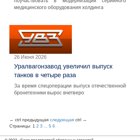
поучаствовать в модернизации серийного
медицинского оборудования холдинга
26 Июня 2026
Уралвагонзавод увеличил выпуск
танков в четыре раза
За время спецоперации выпуск отечественной
бронетехники вырос вчетверо
←
ctrl
предыдущая
следующая
ctrl
→
Страницы:
1
2
3
...
5
6