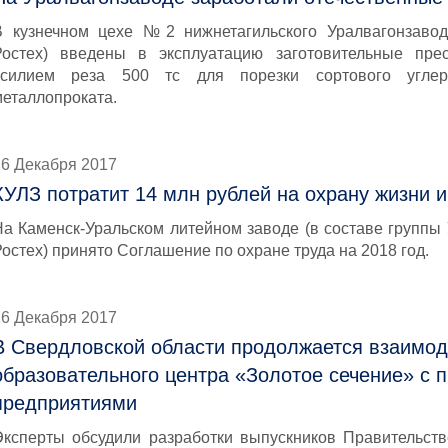
В кузнечном цехе №2 нижнетагильского Уралвагонзавод
Ростех) введены в эксплуатацию заготовительные пр
усилием реза 500 тс для порезки сортового углер
металлопроката.
26 Декабря 2017
КУЛЗ потратит 14 млн рублей на охрану жизни 
На Каменск-Уральском литейном заводе (в составе группы
остех) принято Соглашение по охране труда на 2018 год.
26 Декабря 2017
В Свердловской области продолжается взаимод
образовательного центра «Золотое сечение» 
предприятиями
Эксперты обсудили разработки выпускников Правительст