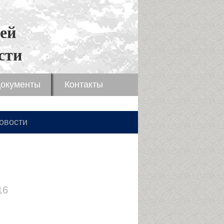
ей
сти
окументы
Контакты
овости
16