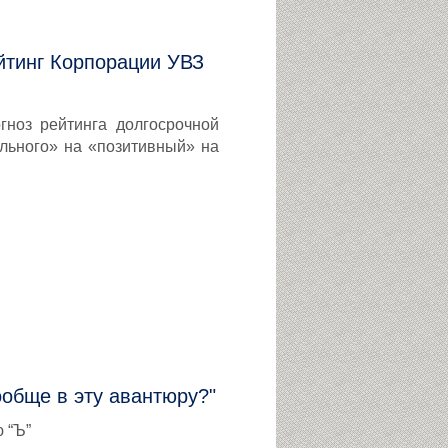
йтинг Корпорации УВЗ
гноз рейтинга долгосрочной
льного» на «позитивный» на
ообще в эту авантюру?"
 “Ъ”