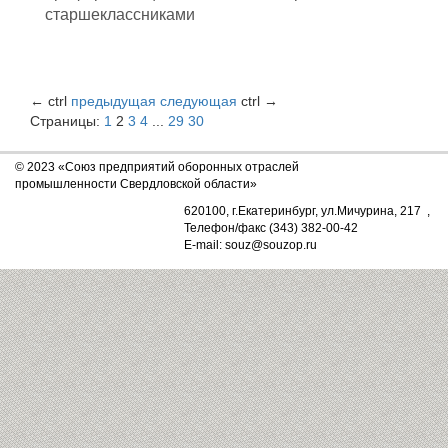
старшеклассниками
←
ctrl
предыдущая
следующая
ctrl
→
Страницы:
1
2
3
4
...
29
30
© 2023 «Союз предприятий оборонных отраслей
промышленности Свердловской области»
620100, г.Екатеринбург, ул.Мичурина, 217 ,
Телефон/факс (343) 382-00-42
E-mail: souz@souzop.ru